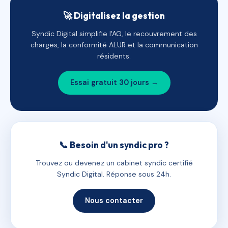
🚀 Digitalisez la gestion
Syndic Digital simplifie l'AG, le recouvrement des
charges, la conformité ALUR et la communication
résidents.
Essai gratuit 30 jours →
📞 Besoin d'un syndic pro ?
Trouvez ou devenez un cabinet syndic certifié
Syndic Digital. Réponse sous 24h.
Nous contacter