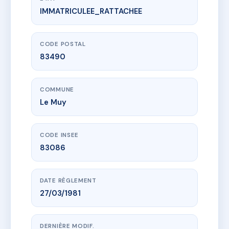
IMMATRICULEE_RATTACHEE
www.vme.plus/AC6804967
COPROPRIETE "15 PLACE JEAN JAURES"- LE MUY 8
15 pl jean jaures
83490 Le Muy
CODE POSTAL
83490
COMMUNE
Le Muy
CODE INSEE
83086
DATE RÈGLEMENT
27/03/1981
DERNIÈRE MODIF.