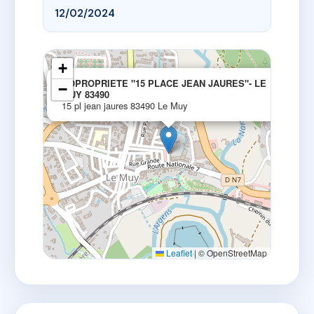
12/02/2024
+
×
COPROPRIETE "15 PLACE JEAN JAURES"- LE
−
MUY 83490
15 pl jean jaures 83490 Le Muy
Leaflet
|
© OpenStreetMap