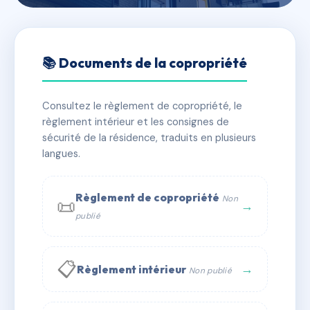
🇫🇷 RFRAC6804967
COPROPRIETE "15 PLACE
📚 Documents de la copropriété
JEAN JAURES"- LE MUY
83490
Consultez le règlement de copropriété, le
règlement intérieur et les consignes de
📍 15 pl jean jaures 83490 Le Muy
sécurité de la résidence, traduits en plusieurs
langues.
✓ Immatriculée
🏠 11 lots
🏗 1 bâtiment(s)
📞 Contacter Syndic Digital
💬 WhatsApp
Règlement de copropriété
Non
📜
→
publié
✉ Email
📋
→
Règlement intérieur
Non publié