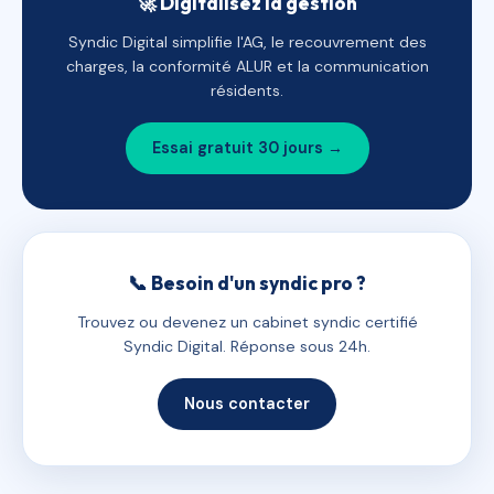
🚀 Digitalisez la gestion
Syndic Digital simplifie l'AG, le recouvrement des
charges, la conformité ALUR et la communication
résidents.
Essai gratuit 30 jours →
📞 Besoin d'un syndic pro ?
Trouvez ou devenez un cabinet syndic certifié
Syndic Digital. Réponse sous 24h.
Nous contacter