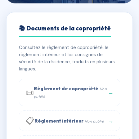
🇫🇷 RFRAC6806608
Villa Thony
📚 Documents de la copropriété
📍 74500 Evian-les-Bains
Consultez le règlement de copropriété, le
✓ Immatriculée
🏠 27 lots
🏗 1 bâtiment(s)
règlement intérieur et les consignes de
sécurité de la résidence, traduits en plusieurs
langues.
📞 Contacter Syndic Digital
💬 WhatsApp
✉ Email
Règlement de copropriété
Non
📜
→
publié
📋
→
Règlement intérieur
Non publié