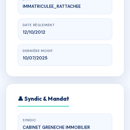
IMMATRICULEE_RATTACHEE
www.vme.plus/AC6806608
Villa Thony
74500 Evian-les-Bains
DATE RÈGLEMENT
12/10/2012
DERNIÈRE MODIF.
10/07/2025
👤 Syndic & Mandat
SYNDIC
CABINET GRENECHE IMMOBILIER