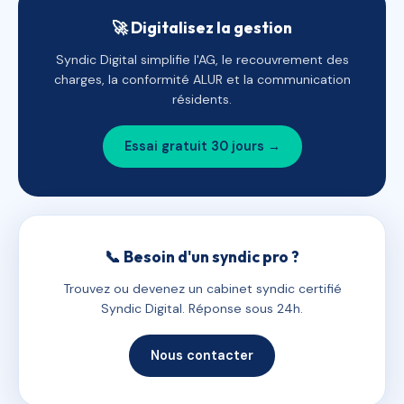
🚀 Digitalisez la gestion
Syndic Digital simplifie l'AG, le recouvrement des
charges, la conformité ALUR et la communication
résidents.
Essai gratuit 30 jours →
📞 Besoin d'un syndic pro ?
Trouvez ou devenez un cabinet syndic certifié
Syndic Digital. Réponse sous 24h.
Nous contacter