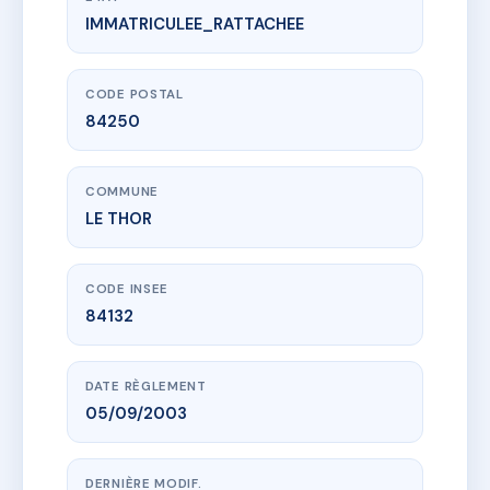
IMMATRICULEE_RATTACHEE
www.vme.plus/AC6810238
LE CLOS DES JEANNONS
390 che des estourans
84250 LE THOR
CODE POSTAL
84250
COMMUNE
LE THOR
CODE INSEE
84132
DATE RÈGLEMENT
05/09/2003
DERNIÈRE MODIF.