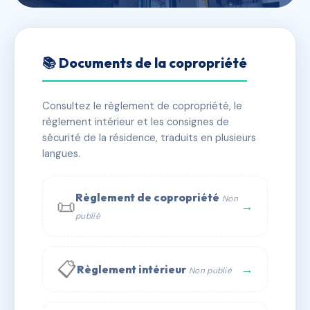
🇫🇷 RFRAC6810238
LE CLOS DES JEANNONS
📚 Documents de la copropriété
📍 390 che des estourans 84250 LE THOR
Consultez le règlement de copropriété, le
✓ Immatriculée
🏠 56 lots
🏗 1 bâtiment(s)
règlement intérieur et les consignes de
sécurité de la résidence, traduits en plusieurs
langues.
📞 Contacter Syndic Digital
💬 WhatsApp
✉ Email
Règlement de copropriété
Non
📜
→
publié
📋
→
Règlement intérieur
Non publié