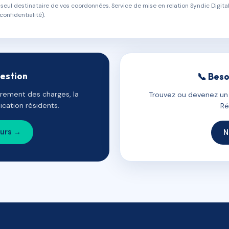
eul destinataire de vos coordonnées. Service de mise en relation Syndic Digital
confidentialité).
gestion
📞 Beso
uvrement des charges, la
Trouvez ou devenez un c
cation résidents.
Ré
ours →
N