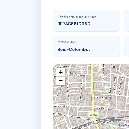
RÉFÉRENCE REGISTRE
RFRAC6810980
COMMUNE
Bois-Colombes
+
−
w
12
12 Place de 