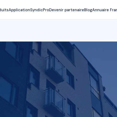
duits
Application
SyndicPro
Devenir partenaire
Blog
Annuaire Fra