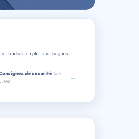
e, traduits en plusieurs langues.
Consignes de sécurité
Non
→
publié
web :
om