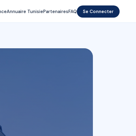
nce
Annuaire Tunisie
Partenaires
FAQ
Se Connecter