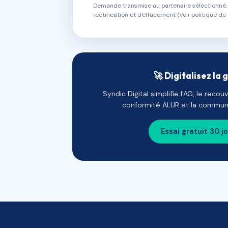
Demande transmise au partenaire sélectionné, s
rectification et d'effacement (voir politique de 
🚀 Digitalisez la 
Syndic Digital simplifie l'AG, le reco
conformité ALUR et la communi
Essai gratuit 30 j