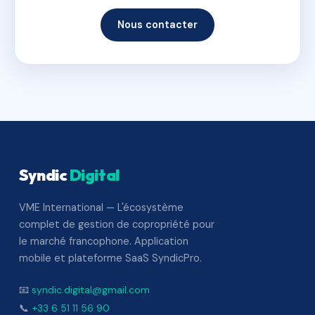
Nous contacter
Syndic
Digital
VME International — L'écosystème
complet de gestion de copropriété pour
le marché francophone. Application
mobile et plateforme SaaS SyndicPro.
📧
syndic.digital@gmail.com
📞
+33 6 51 11 56 90