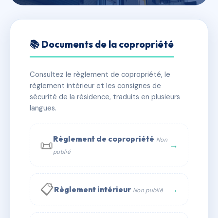
🇫🇷 RFRAC6811897
SDC SAINT HELENE
📚 Documents de la copropriété
📍 17 r bivouac napoleon 06400 CANNES
Consultez le règlement de copropriété, le
✓ Immatriculée
🏠 10 lots
🏗 1 bâtiment(s)
règlement intérieur et les consignes de
sécurité de la résidence, traduits en plusieurs
langues.
📞 Contacter Syndic Digital
💬 WhatsApp
✉ Email
Règlement de copropriété
Non
📜
→
publié
📋
→
Règlement intérieur
Non publié