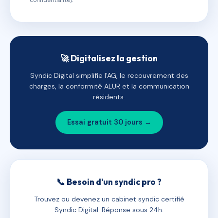
confidentialité).
🚀 Digitalisez la gestion
Syndic Digital simplifie l'AG, le recouvrement des
charges, la conformité ALUR et la communication
résidents.
Essai gratuit 30 jours →
📞 Besoin d'un syndic pro ?
Trouvez ou devenez un cabinet syndic certifié
Syndic Digital. Réponse sous 24h.