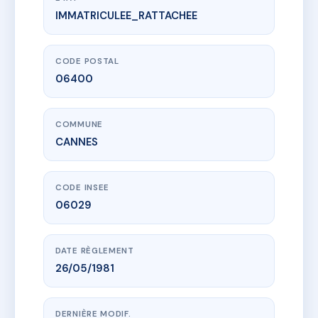
IMMATRICULEE_RATTACHEE
www.vme.plus/AC6811897
SDC SAINT HELENE
17 r bivouac napoleon
06400 CANNES
CODE POSTAL
06400
COMMUNE
CANNES
CODE INSEE
06029
DATE RÈGLEMENT
26/05/1981
DERNIÈRE MODIF.