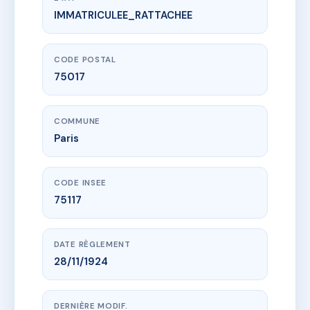
IMMATRICULEE_RATTACHEE
www.vme.plus/AC6812218
SDC 64 Saussure
64 r de saussure
75017 Paris
CODE POSTAL
75017
COMMUNE
Paris
CODE INSEE
75117
DATE RÈGLEMENT
28/11/1924
DERNIÈRE MODIF.