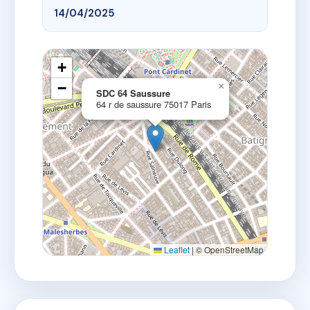
14/04/2025
+
−
×
SDC 64 Saussure
64 r de saussure 75017 Paris
Leaflet
|
© OpenStreetMap