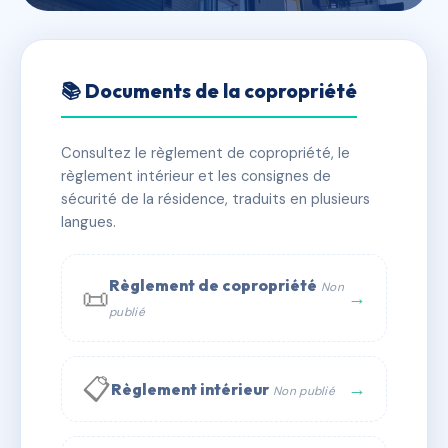
🇫🇷 RFRAC6812218
SDC 64 Saussure
📚 Documents de la copropriété
📍 64 r de saussure 75017 Paris
Consultez le règlement de copropriété, le
✓ Immatriculée
🏠 35 lots
🏗 1 bâtiment(s)
règlement intérieur et les consignes de
sécurité de la résidence, traduits en plusieurs
langues.
📞 Contacter Syndic Digital
💬 WhatsApp
✉ Email
Règlement de copropriété
Non
📜
→
publié
📋
→
Règlement intérieur
Non publié