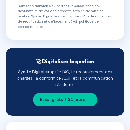
Demande transmise au partenaire sélectionné, seul
destinataire de vos coordonnées. Service de mise en
relation Syndic Digital — vous disposez d'un droit d'accès,
de rectification et d'effacement (voir politique de
confidentialité).
🚀 Digitalisez la gestion
Syndic Digital simplifie l'AG, le recouvrement des
charges, la conformité ALUR et la communication
résidents.
Essai gratuit 30 jours →