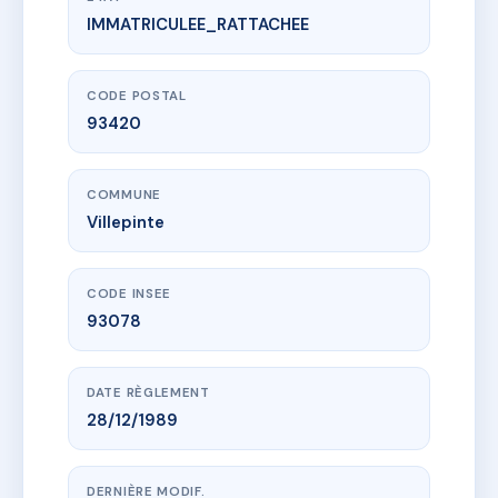
IMMATRICULEE_RATTACHEE
www.vme.plus/AC6812887
DU BOIS (026)
26 av sully
93420 Villepinte
CODE POSTAL
93420
COMMUNE
Villepinte
CODE INSEE
93078
DATE RÈGLEMENT
28/12/1989
DERNIÈRE MODIF.