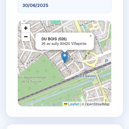
30/06/2025
+
−
×
DU BOIS (026)
26 av sully 93420 Villepinte
Leaflet
|
© OpenStreetMap