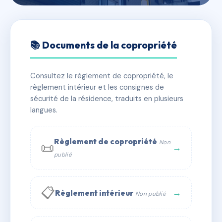
🇫🇷 RFRAC6812887
DU BOIS (026)
📚 Documents de la copropriété
📍 26 av sully 93420 Villepinte
Consultez le règlement de copropriété, le
✓ Immatriculée
🏠 24 lots
🏗 1 bâtiment(s)
règlement intérieur et les consignes de
sécurité de la résidence, traduits en plusieurs
langues.
📞 Contacter Syndic Digital
💬 WhatsApp
✉ Email
Règlement de copropriété
Non
📜
→
publié
📋
→
Règlement intérieur
Non publié