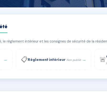
iété
CANET
le règlement intérieur et les consignes de sécurité de la résidenc
timent(s)
📋
🚨
→
→
Règlement intérieur
Non publié
 WhatsApp
✉ Email
té
rue Saint-Honoré, 75001 Paris - Tél. : +33 6 51 11 56 90 - 
AC6813612
🇫🇷
ww.syndic.digital - E-mail : syndic.digital@gmail.c