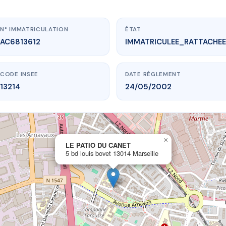
N° IMMATRICULATION
ÉTAT
AC6813612
IMMATRICULEE_RATTACHEE
CODE INSEE
DATE RÈGLEMENT
13214
24/05/2002
×
vme.plus/AC6813612
LE PATIO DU CANET
5 bd louis bovet 13014 Marseille
E PATIO DU CANET
uis bovet
13014 Marseille