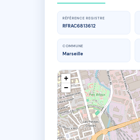
RÉFÉRENCE REGISTRE
RFRAC6813612
COMMUNE
Marseille
+
−
www.
L
5 bd lo