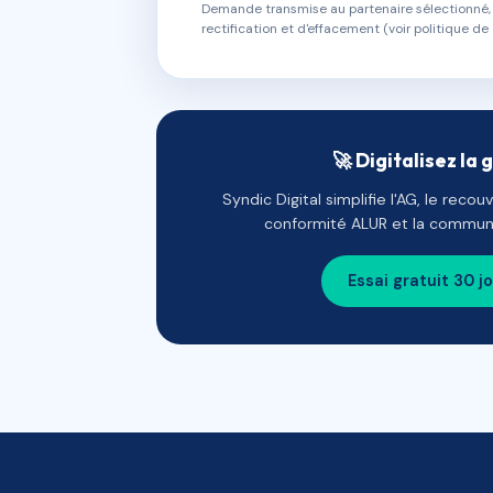
Demande transmise au partenaire sélectionné, s
rectification et d'effacement (voir politique de 
🚀 Digitalisez la 
Syndic Digital simplifie l'AG, le reco
conformité ALUR et la communi
Essai gratuit 30 j