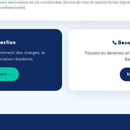
eul destinataire de vos coordonnées. Service de mise en relation Syndic Digital
confidentialité).
gestion
📞 Beso
uvrement des charges, la
Trouvez ou devenez un c
cation résidents.
Ré
ours →
N