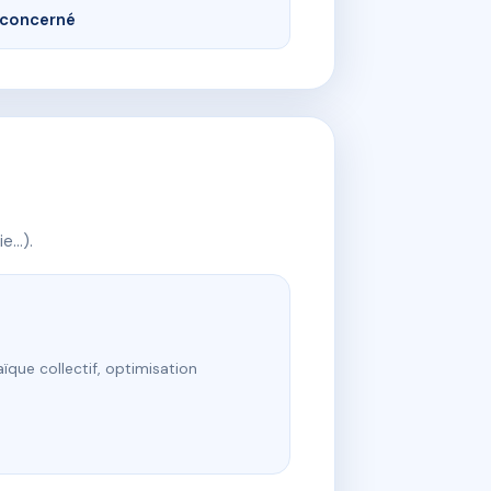
concerné
ie…).
ïque collectif, optimisation