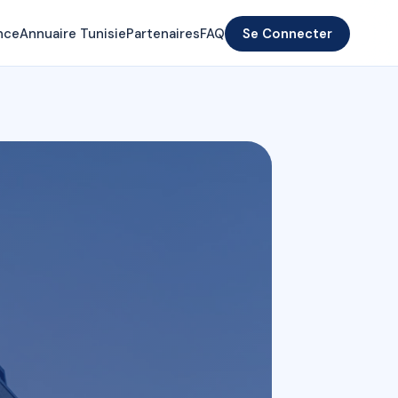
nce
Annuaire Tunisie
Partenaires
FAQ
Se Connecter