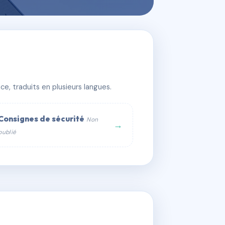
e, traduits en plusieurs langues.
Consignes de sécurité
Non
→
publié
web :
om