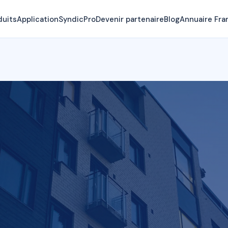
duits
Application
SyndicPro
Devenir partenaire
Blog
Annuaire Fra