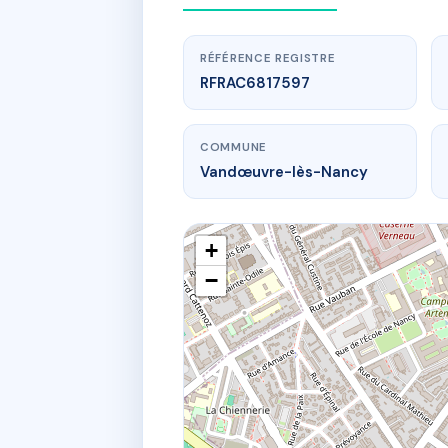
RÉFÉRENCE REGISTRE
RFRAC6817597
COMMUNE
Vandœuvre-lès-Nancy
+
−
w
13 r aristide