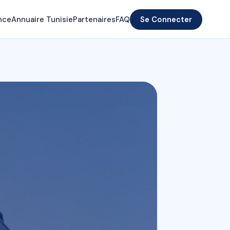
nce
Annuaire Tunisie
Partenaires
FAQ
Se Connecter