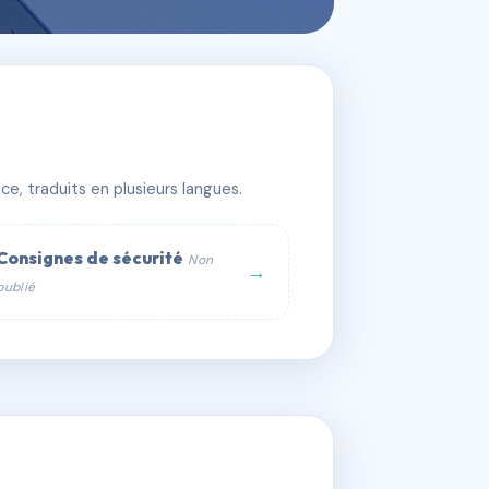
e, traduits en plusieurs langues.
Consignes de sécurité
Non
→
publié
web :
om