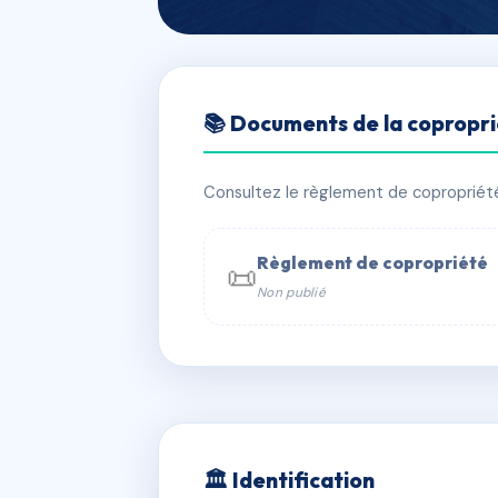
🇫🇷 RFRAC6817597
📚 Documents de la copropr
CLOS DES ORF
📍 13 r aristide briand 54500 Vandœ
Consultez le règlement de copropriété, 
✓ Immatriculée
🏠 215 lots
🏗 4 
Règlement de copropriété
📜
Non publié
📞 Contacter Syndic Digital

Coproprié
229 
N°
w
🏛 Identification