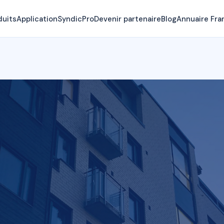
duits
Application
SyndicPro
Devenir partenaire
Blog
Annuaire Fra