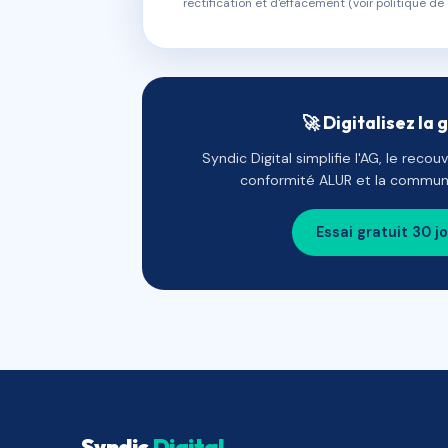
rectification et d'effacement (voir politique de 
🚀 Digitalisez la 
Syndic Digital simplifie l'AG, le reco
conformité ALUR et la communi
Essai gratuit 30 j
Syndic
Digital