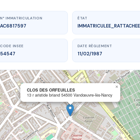
N° IMMATRICULATION
ÉTAT
AC6817597
IMMATRICULEE_RATTACHEE
CODE INSEE
DATE RÈGLEMENT
54547
11/02/1987
×
ww.vme.plus/AC6817597
CLOS DES ORFEUILLES
13 r aristide briand 54500 Vandœuvre-lès-Nancy
CLOS DES ORFEUILLES
 briand
54500 Vandœuvre-lès-Nancy