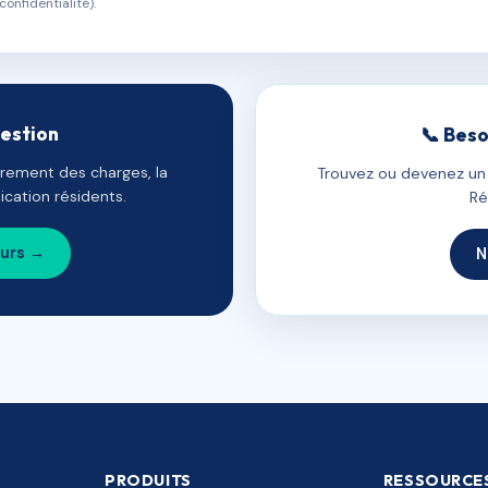
confidentialité).
gestion
📞 Beso
uvrement des charges, la
Trouvez ou devenez un c
cation résidents.
Ré
ours →
N
PRODUITS
RESSOURCE