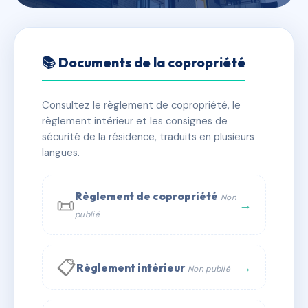
🇫🇷 RFRAC6817670
LES LOGGIAS
📚 Documents de la copropriété
📍 LES LOGGIAS 10 AVENUE SAINTE LORETTE 06130
GRASSE
Consultez le règlement de copropriété, le
règlement intérieur et les consignes de
✓ Immatriculée
🏠 25 lots
🏗 1 bâtiment(s)
sécurité de la résidence, traduits en plusieurs
langues.
📞 Contacter Syndic Digital
💬 WhatsApp
Règlement de copropriété
Non
📜
✉ Email
→
publié
📋
→
Règlement intérieur
Non publié