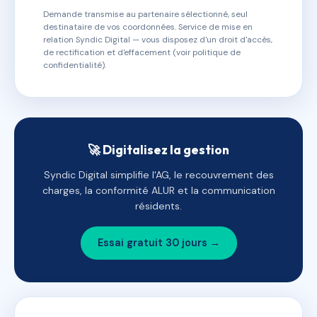
Demande transmise au partenaire sélectionné, seul
destinataire de vos coordonnées. Service de mise en
relation Syndic Digital — vous disposez d'un droit d'accès,
de rectification et d'effacement (voir politique de
confidentialité).
🚀 Digitalisez la gestion
Syndic Digital simplifie l'AG, le recouvrement des
charges, la conformité ALUR et la communication
résidents.
Essai gratuit 30 jours →