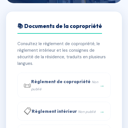
🇫🇷 RFRAC6818330
8 RUE ARTHUR BRIERE
📚 Documents de la copropriété
📍 8 r arthur briere 75017 Paris
Consultez le règlement de copropriété, le
✓ Immatriculée
🏠 11 lots
🏗 1 bâtiment(s)
règlement intérieur et les consignes de
sécurité de la résidence, traduits en plusieurs
langues.
📞 Contacter Syndic Digital
💬 WhatsApp
✉ Email
Règlement de copropriété
Non
📜
→
publié
📋
→
Règlement intérieur
Non publié