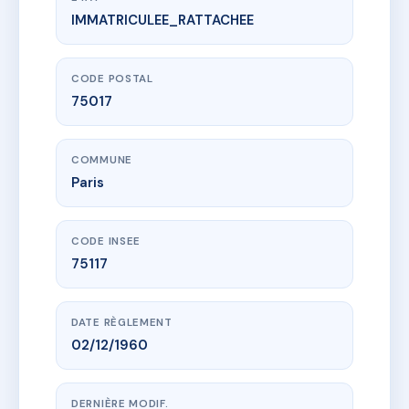
IMMATRICULEE_RATTACHEE
www.vme.plus/AC6818330
8 RUE ARTHUR BRIERE
8 r arthur briere
75017 Paris
CODE POSTAL
75017
COMMUNE
Paris
CODE INSEE
75117
DATE RÈGLEMENT
02/12/1960
DERNIÈRE MODIF.