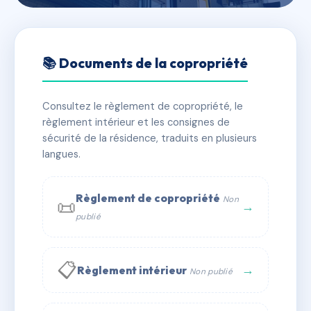
🇫🇷 RFRAC6822522
LES CENT VIGNES
📚 Documents de la copropriété
📍 1 r edouard joly 21200 Beaune
Consultez le règlement de copropriété, le
✓ Immatriculée
🏠 59 lots
🏗 2 bâtiment(s)
règlement intérieur et les consignes de
sécurité de la résidence, traduits en plusieurs
langues.
📞 Contacter Syndic Digital
💬 WhatsApp
✉ Email
Règlement de copropriété
Non
📜
→
publié
📋
→
Règlement intérieur
Non publié