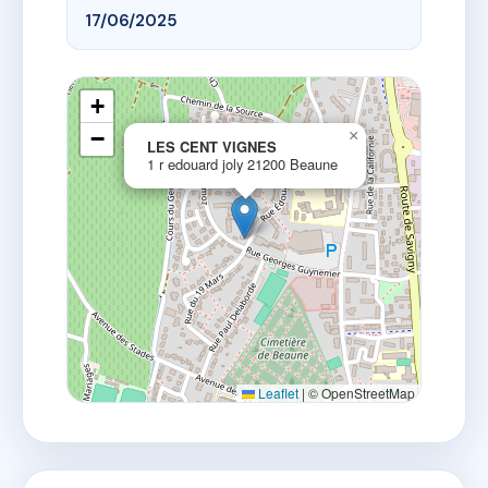
17/06/2025
+
−
×
LES CENT VIGNES
1 r edouard joly 21200 Beaune
Leaflet
|
© OpenStreetMap