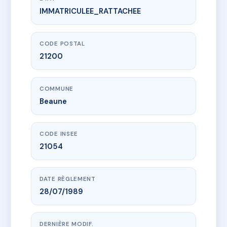
IMMATRICULEE_RATTACHEE
www.vme.plus/AC6822522
LES CENT VIGNES
1 r edouard joly
21200 Beaune
CODE POSTAL
21200
COMMUNE
Beaune
CODE INSEE
21054
DATE RÈGLEMENT
28/07/1989
DERNIÈRE MODIF.