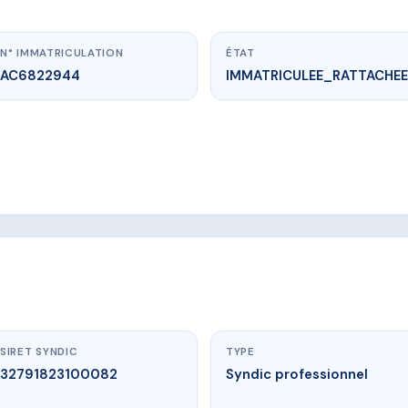
N° IMMATRICULATION
ÉTAT
AC6822944
IMMATRICULEE_RATTACHEE
www.vme.plus/AC6822944
LE SAMOA
VENUE JEAN MOULIN 13960 SAUSSET LES PINS
SIRET SYNDIC
TYPE
32791823100082
Syndic professionnel