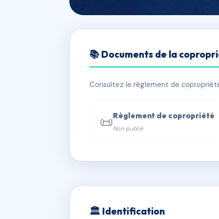
🇫🇷 RFRAC6822944
📚 Documents de la copropr
LE SAMOA
📍 LE SAMOA AVENUE JEAN MOULIN 
Consultez le règlement de copropriété, 
✓ Immatriculée
🏠 80 lots
🏗 2 
Règlement de copropriété
📜
Non publié
📞 Contacter Syndic Digital

Copropriét
229 
w
🏛 Identification