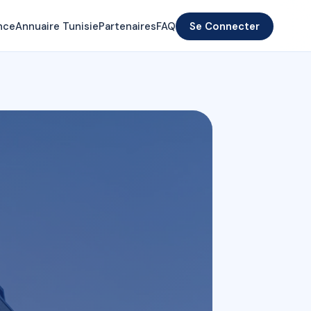
nce
Annuaire Tunisie
Partenaires
FAQ
Se Connecter