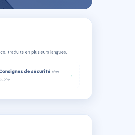
e, traduits en plusieurs langues.
Consignes de sécurité
Non
→
publié
web :
om