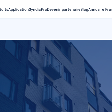
duits
Application
SyndicPro
Devenir partenaire
Blog
Annuaire Fra