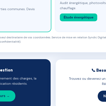
Audit énergétique, photovolta
chauffage.
arties communes. Devis
Étude énergétique
eul destinataire de vos coordonnées. Service de mise en relation Syndic Digital
confidentialité).
gestion
📞 Beso
uvrement des charges, la
Trouvez ou devenez un c
cation résidents.
Ré
ours →
N