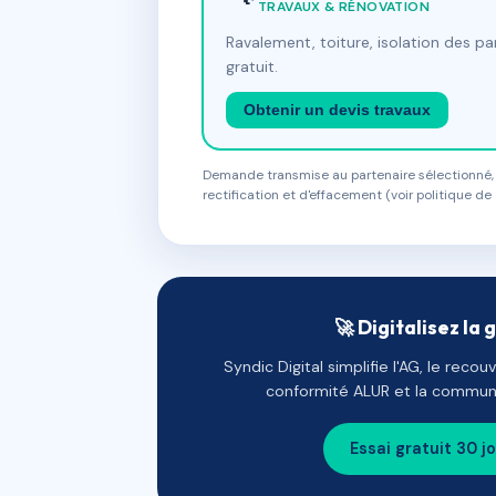
TRAVAUX & RÉNOVATION
Ravalement, toiture, isolation des p
gratuit.
Obtenir un devis travaux
Demande transmise au partenaire sélectionné, s
rectification et d'effacement (voir politique de 
🚀 Digitalisez la 
Syndic Digital simplifie l'AG, le reco
conformité ALUR et la communi
Essai gratuit 30 j