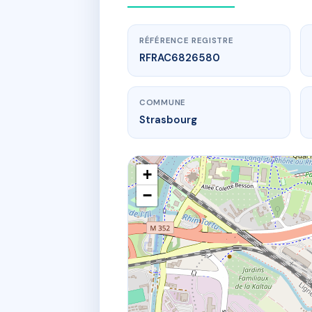
RÉFÉRENCE REGISTRE
RFRAC6826580
COMMUNE
Strasbourg
+
−
www.
RÉ
1 r du 