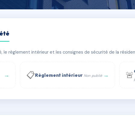
iété
 AVENUE
le règlement intérieur et les consignes de sécurité de la résidenc
âtiment(s)
📋
🚨
→
→
Règlement intérieur
Non publié
 WhatsApp
✉ Email
té
rue Saint-Honoré, 75001 Paris - Tél. : +33 6 51 11 56 90 - 
AC6826580
🇫🇷
ww.syndic.digital - E-mail : syndic.digital@gmail.c