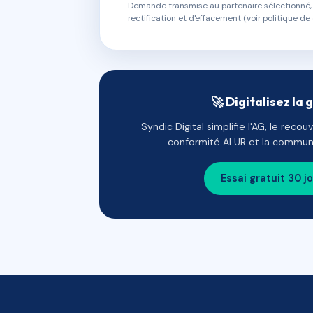
Demande transmise au partenaire sélectionné, s
rectification et d'effacement (voir politique de 
🚀 Digitalisez la 
Syndic Digital simplifie l'AG, le reco
conformité ALUR et la communi
Essai gratuit 30 j