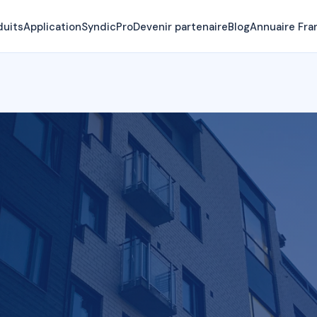
duits
Application
SyndicPro
Devenir partenaire
Blog
Annuaire Fra