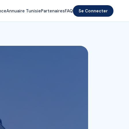
nce
Annuaire Tunisie
Partenaires
FAQ
Se Connecter