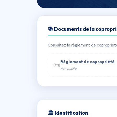
🇫🇷 RFRAC6826580
📚 Documents de la copropr
RÉSIDENCE 51
📍 1 r du neufeld 67100 Strasbourg
Consultez le règlement de copropriété, 
✓ Immatriculée
🏠 18 lots
🏗 1 b
Règlement de copropriété
📜
Non publié
📞 Contacter Syndic Digital

Coproprié
229 
N°
w
🏛 Identification