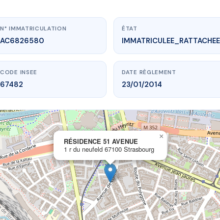
N° IMMATRICULATION
ÉTAT
AC6826580
IMMATRICULEE_RATTACHEE
CODE INSEE
DATE RÈGLEMENT
67482
23/01/2014
×
vme.plus/AC6826580
RÉSIDENCE 51 AVENUE
1 r du neufeld 67100 Strasbourg
SIDENCE 51 AVENUE
neufeld
67100 Strasbourg