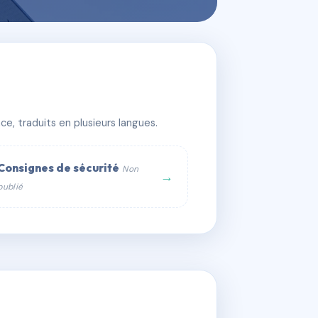
e, traduits en plusieurs langues.
Consignes de sécurité
Non
→
publié
web :
om