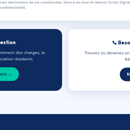
eul destinataire de vos coordonnées. Service de mise en relation Syndic Digital
confidentialité).
gestion
📞 Beso
uvrement des charges, la
Trouvez ou devenez un c
cation résidents.
Ré
ours →
N