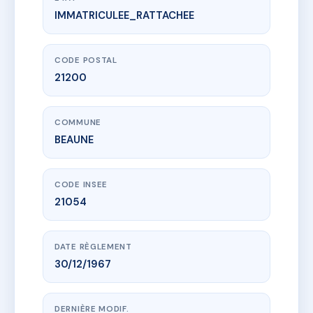
IMMATRICULEE_RATTACHEE
www.vme.plus/AC6826747
LA MALADIERE
2 Allée des Blanches Fleurs
21200 BEAUNE
CODE POSTAL
21200
COMMUNE
BEAUNE
CODE INSEE
21054
DATE RÈGLEMENT
30/12/1967
DERNIÈRE MODIF.