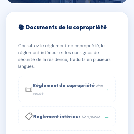
🇫🇷 RFRAC6826747
LA MALADIERE
📚 Documents de la copropriété
📍 2 Allée DES BLANCHES FLEURS 21200 BEAUNE
Consultez le règlement de copropriété, le
✓ Immatriculée
🏠 31 lots
🏗 1 bâtiment(s)
règlement intérieur et les consignes de
sécurité de la résidence, traduits en plusieurs
langues.
📞 Contacter Syndic Digital
💬 WhatsApp
✉ Email
Règlement de copropriété
Non
📜
→
publié
📋
→
Règlement intérieur
Non publié