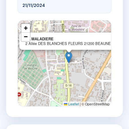
21/11/2024
+
−
×
LA MALADIERE
2 Allée DES BLANCHES FLEURS 21200 BEAUNE
Leaflet
|
© OpenStreetMap