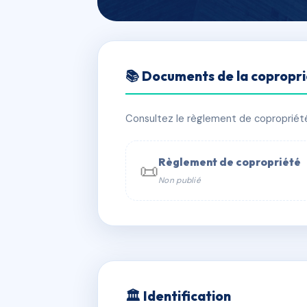
🇫🇷 RFRAC6827240
📚 Documents de la copropr
SDC BELFORT
📍 4 r de belfort 34000 Montpellier
Consultez le règlement de copropriété, 
✓ Immatriculée
🏠 12 lots
🏗 1 b
Règlement de copropriété
📜
Non publié
📞 Contacter Syndic Digital

Coproprié
229 
N°
w
🏛 Identification