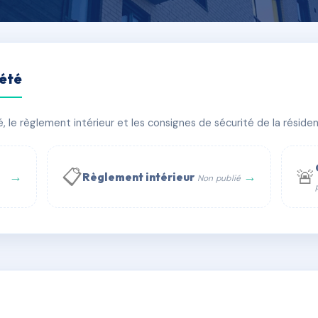
iété
le règlement intérieur et les consignes de sécurité de la résidenc
âtiment(s)
📋
🚨
→
→
Règlement intérieur
Non publié
 WhatsApp
✉ Email
té
rue Saint-Honoré, 75001 Paris - Tél. : +33 6 51 11 56 90 - 
AC6827240
🇫🇷
ww.syndic.digital - E-mail : syndic.digital@gmail.c