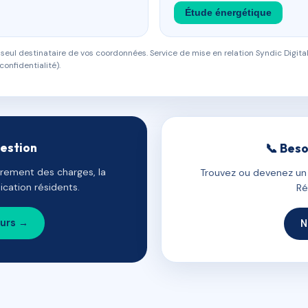
Étude énergétique
eul destinataire de vos coordonnées. Service de mise en relation Syndic Digital
confidentialité).
gestion
📞 Beso
uvrement des charges, la
Trouvez ou devenez un c
cation résidents.
Ré
ours →
N