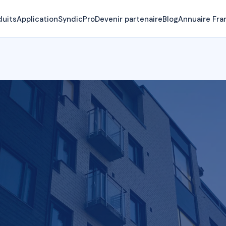
duits
Application
SyndicPro
Devenir partenaire
Blog
Annuaire Fra