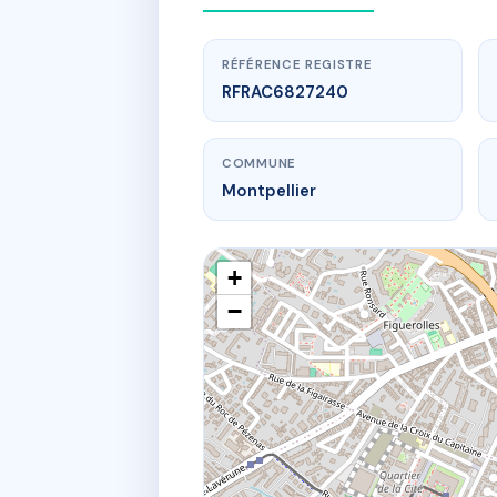
RÉFÉRENCE REGISTRE
RFRAC6827240
COMMUNE
Montpellier
+
−
www.
4 r de b