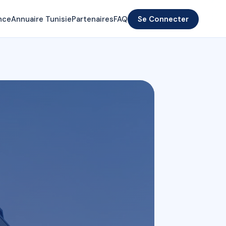
nce
Annuaire Tunisie
Partenaires
FAQ
Se Connecter