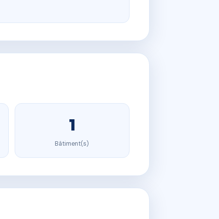
1
Bâtiment(s)