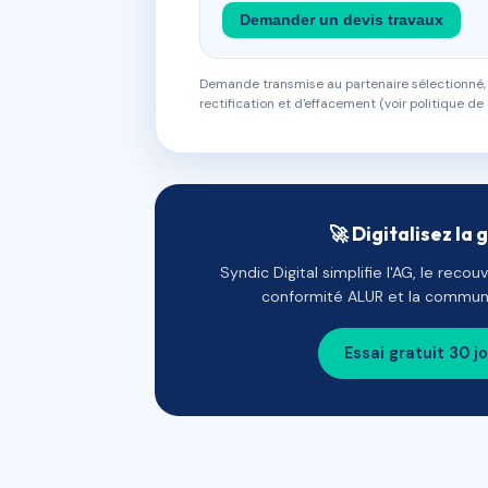
Demander un devis travaux
Demande transmise au partenaire sélectionné, s
rectification et d'effacement (voir politique de 
🚀 Digitalisez la 
Syndic Digital simplifie l'AG, le reco
conformité ALUR et la communi
Essai gratuit 30 j