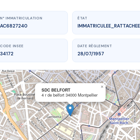
N° IMMATRICULATION
ÉTAT
AC6827240
IMMATRICULEE_RATTACHEE
CODE INSEE
DATE RÈGLEMENT
34172
28/07/1957
×
vme.plus/AC6827240
SDC BELFORT
4 r de belfort 34000 Montpellier
SDC BELFORT
elfort
34000 Montpellier