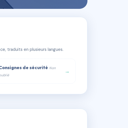
e, traduits en plusieurs langues.
Consignes de sécurité
Non
→
publié
web :
om