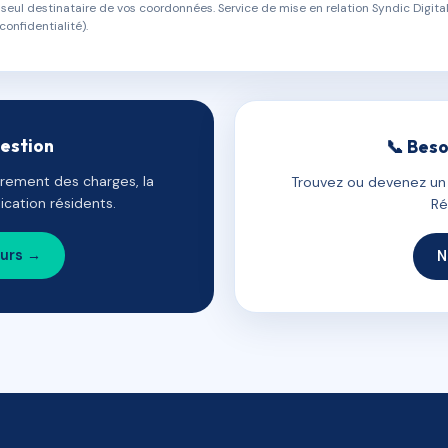
eul destinataire de vos coordonnées. Service de mise en relation Syndic Digital
confidentialité).
gestion
📞 Beso
uvrement des charges, la
Trouvez ou devenez un c
cation résidents.
Ré
ours →
N