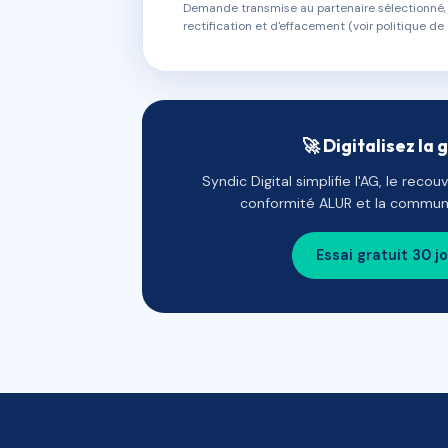
Demande transmise au partenaire sélectionné, s
rectification et d'effacement (voir politique de 
🚀 Digitalisez la 
Syndic Digital simplifie l'AG, le reco
conformité ALUR et la communi
Essai gratuit 30 j