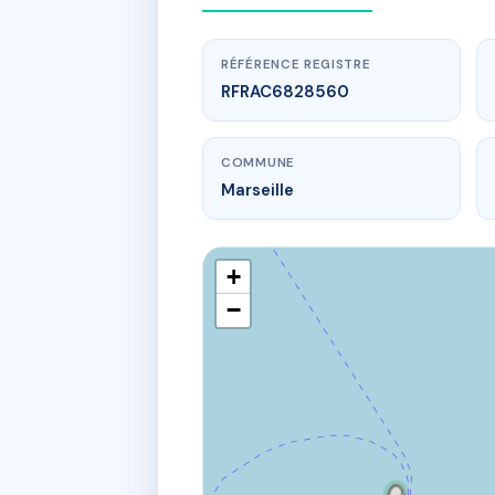
RÉFÉRENCE REGISTRE
RFRAC6828560
COMMUNE
Marseille
+
−
www.
LES JARDI
35 bd p