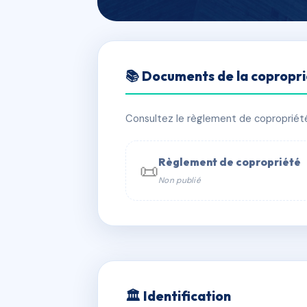
🇫🇷 RFRAC6828560
📚 Documents de la copropr
LES JARDINS 
📍 35 bd paul hugues 13008 Marseille
Consultez le règlement de copropriété, 
✓ Immatriculée
🏠 36 lots
🏗 1 b
Règlement de copropriété
📜
Non publié
📞 Contacter Syndic Digital

Coproprié
229 
N°
w
🏛 Identification