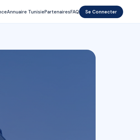
nce
Annuaire Tunisie
Partenaires
FAQ
Se Connecter