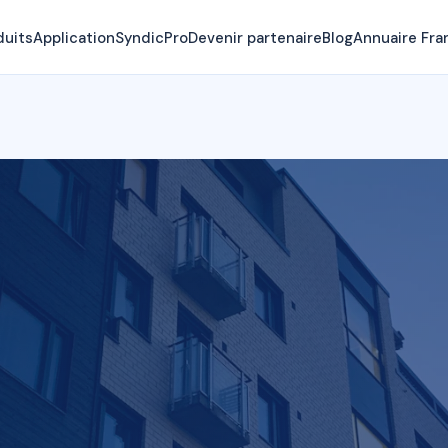
duits
Application
SyndicPro
Devenir partenaire
Blog
Annuaire Fra