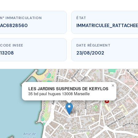
N° IMMATRICULATION
ÉTAT
AC6828560
IMMATRICULEE_RATTACHEE
CODE INSEE
DATE RÈGLEMENT
13208
23/08/2002
×
vme.plus/AC6828560
LES JARDINS SUSPENDUS DE KERYLOS
35 bd paul hugues 13008 Marseille
NS SUSPENDUS DE KERYLOS
aul hugues
13008 Marseille