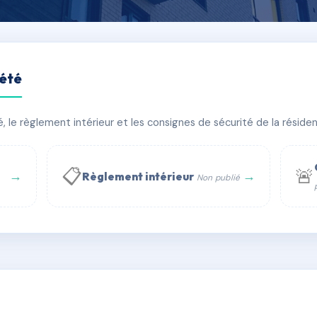
iété
SUSPENDUS DE KERYLOS
le règlement intérieur et les consignes de sécurité de la résidenc
âtiment(s)
📋
🚨
→
→
Règlement intérieur
Non publié
 WhatsApp
✉ Email
té
rue Saint-Honoré, 75001 Paris - Tél. : +33 6 51 11 56 90 - 
AC6828560
🇫🇷
ww.syndic.digital - E-mail : syndic.digital@gmail.c