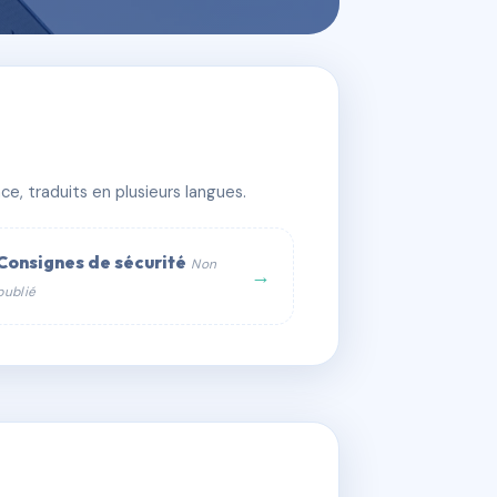
e, traduits en plusieurs langues.
Consignes de sécurité
Non
→
publié
web :
om