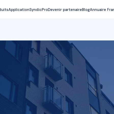
duits
Application
SyndicPro
Devenir partenaire
Blog
Annuaire Fra