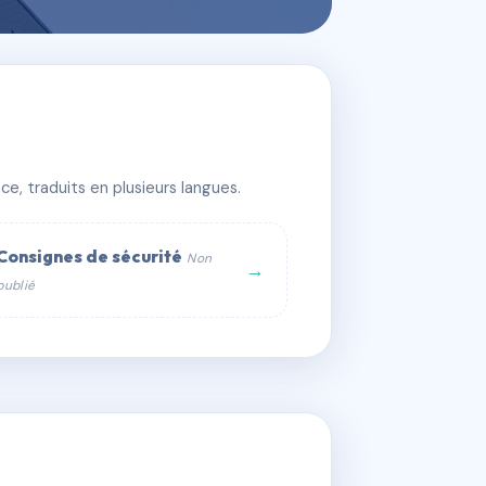
e, traduits en plusieurs langues.
Consignes de sécurité
Non
→
publié
web :
om