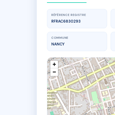
RÉFÉRENCE REGISTRE
RFRAC6830293
COMMUNE
NANCY
+
−
www.
15 R
15 Rue Pie