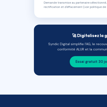
Demande transmise au partenaire sélectionné, s
rectification et d'effacement (voir politique de 
🚀 Digitalisez la 
Syndic Digital simplifie l'AG, le reco
conformité ALUR et la communi
Essai gratuit 30 j