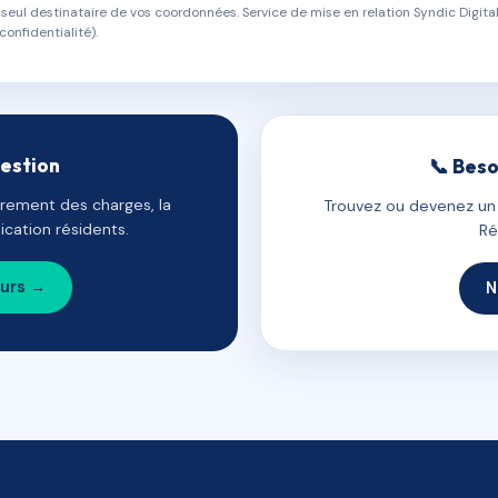
eul destinataire de vos coordonnées. Service de mise en relation Syndic Digital
confidentialité).
gestion
📞 Beso
uvrement des charges, la
Trouvez ou devenez un c
cation résidents.
Ré
ours →
N