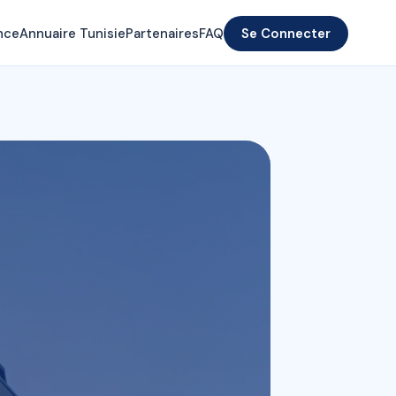
nce
Annuaire Tunisie
Partenaires
FAQ
Se Connecter