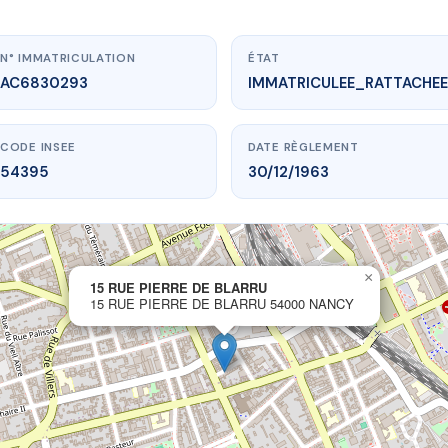
N° IMMATRICULATION
ÉTAT
AC6830293
IMMATRICULEE_RATTACHEE
CODE INSEE
DATE RÈGLEMENT
54395
30/12/1963
×
vme.plus/AC6830293
15 RUE PIERRE DE BLARRU
15 RUE PIERRE DE BLARRU 54000 NANCY
UE PIERRE DE BLARRU
rre de Blarru
54000 NANCY