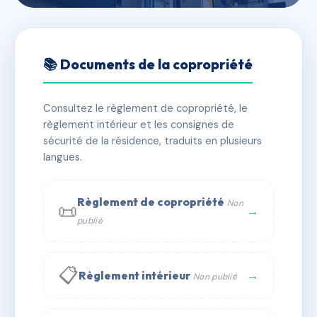
🇫🇷 RFRAC6830459
SDC LES EDELWEISS
📚 Documents de la copropriété
📍 2-8 r des isards 64000 PAU
Consultez le règlement de copropriété, le
✓ Immatriculée
🏠 104 lots
🏗 1 bâtiment(s)
règlement intérieur et les consignes de
sécurité de la résidence, traduits en plusieurs
langues.
📞 Contacter Syndic Digital
💬 WhatsApp
✉ Email
Règlement de copropriété
Non
📜
→
publié
📋
→
Règlement intérieur
Non publié