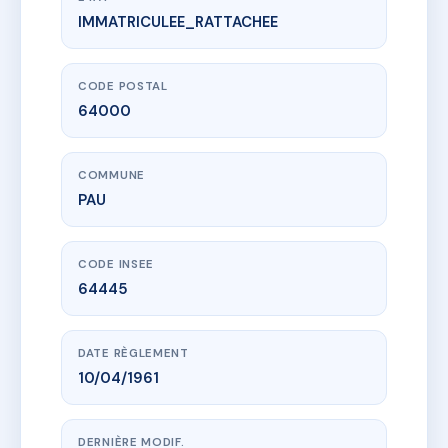
IMMATRICULEE_RATTACHEE
www.vme.plus/AC6830459
SDC LES EDELWEISS
2-8 r des isards
64000 PAU
CODE POSTAL
64000
COMMUNE
PAU
CODE INSEE
64445
DATE RÈGLEMENT
10/04/1961
DERNIÈRE MODIF.