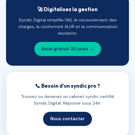
🚀 Digitalisez la gestion
Syndic Digital simplifie l'AG, le recouvrement des
charges, la conformité ALUR et la communication
résidents.
Essai gratuit 30 jours →
📞 Besoin d'un syndic pro ?
Trouvez ou devenez un cabinet syndic certifié
Syndic Digital. Réponse sous 24h.
Nous contacter