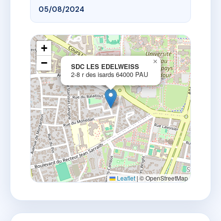
05/08/2024
+
−
×
SDC LES EDELWEISS
2-8 r des isards 64000 PAU
Leaflet
|
© OpenStreetMap