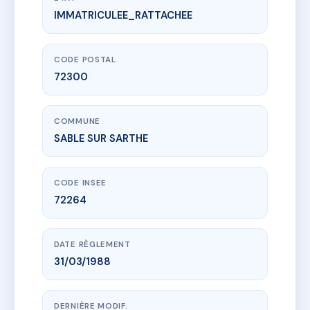
IMMATRICULEE_RATTACHEE
www.vme.plus/AC6833263
residence l'HOTELLERIE
1 Avenue Charles de Gaulle
72300 SABLE SUR SARTHE
CODE POSTAL
72300
COMMUNE
SABLE SUR SARTHE
CODE INSEE
72264
DATE RÈGLEMENT
31/03/1988
DERNIÈRE MODIF.