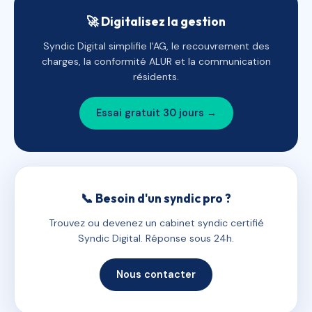
🚀 Digitalisez la gestion
Syndic Digital simplifie l'AG, le recouvrement des
charges, la conformité ALUR et la communication
résidents.
Essai gratuit 30 jours →
📞 Besoin d'un syndic pro ?
Trouvez ou devenez un cabinet syndic certifié
Syndic Digital. Réponse sous 24h.
Nous contacter