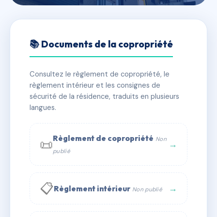
🇫🇷 RFRAC6833263
residence l'HOTELLERIE
📚 Documents de la copropriété
📍 1, avenue Charles de Gaulle 72300 SABLE SUR
SARTHE
Consultez le règlement de copropriété, le
règlement intérieur et les consignes de
✓ Immatriculée
🏠 29 lots
🏗 1 bâtiment(s)
sécurité de la résidence, traduits en plusieurs
langues.
📞 Contacter Syndic Digital
💬 WhatsApp
Règlement de copropriété
Non
📜
✉ Email
→
publié
📋
→
Règlement intérieur
Non publié