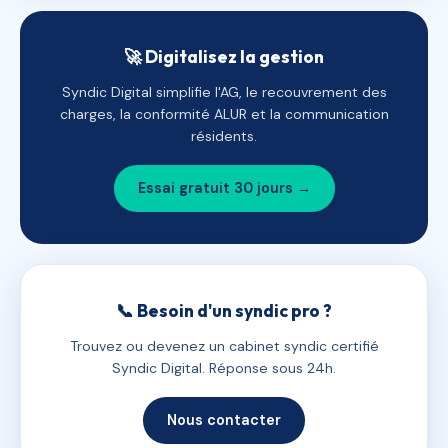
🚀 Digitalisez la gestion
Syndic Digital simplifie l'AG, le recouvrement des
charges, la conformité ALUR et la communication
résidents.
Essai gratuit 30 jours →
📞 Besoin d'un syndic pro ?
Trouvez ou devenez un cabinet syndic certifié
Syndic Digital. Réponse sous 24h.
Nous contacter