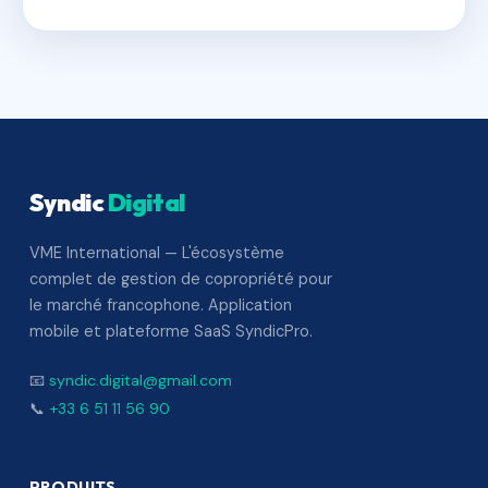
Syndic
Digital
VME International — L'écosystème
complet de gestion de copropriété pour
le marché francophone. Application
mobile et plateforme SaaS SyndicPro.
📧
syndic.digital@gmail.com
📞
+33 6 51 11 56 90
PRODUITS