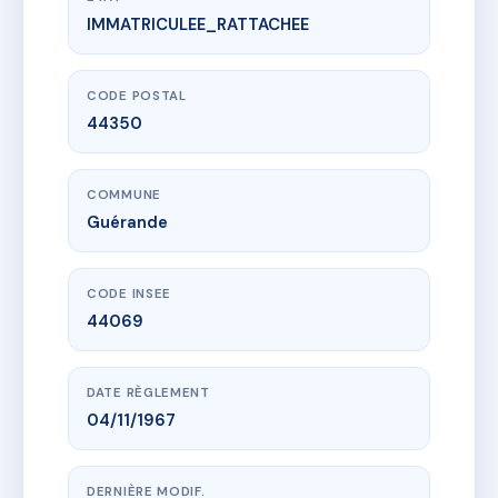
IMMATRICULEE_RATTACHEE
www.vme.plus/AC6834667
Village de Tromartin
vge de tromartin
44350 Guérande
CODE POSTAL
44350
COMMUNE
Guérande
CODE INSEE
44069
DATE RÈGLEMENT
04/11/1967
DERNIÈRE MODIF.