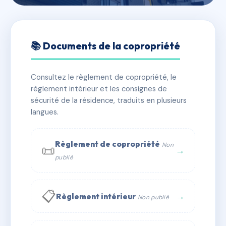
🇫🇷 RFRAC6834667
Village de Tromartin
📚 Documents de la copropriété
📍 vge de tromartin 44350 Guérande
Consultez le règlement de copropriété, le
✓ Immatriculée
🏠 62 lots
🏗 29 bâtiment(s)
règlement intérieur et les consignes de
sécurité de la résidence, traduits en plusieurs
langues.
📞 Contacter Syndic Digital
💬 WhatsApp
✉ Email
Règlement de copropriété
Non
📜
→
publié
📋
→
Règlement intérieur
Non publié