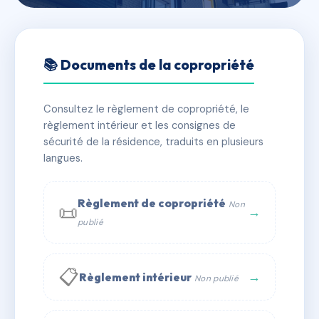
🇫🇷 RFRAC6835409
1 RUE DE REISET
📚 Documents de la copropriété
📍 1 r de reiset 68000 COLMAR
Consultez le règlement de copropriété, le
✓ Immatriculée
🏠 10 lots
🏗 1 bâtiment(s)
règlement intérieur et les consignes de
sécurité de la résidence, traduits en plusieurs
langues.
📞 Contacter Syndic Digital
💬 WhatsApp
✉ Email
Règlement de copropriété
Non
📜
→
publié
📋
→
Règlement intérieur
Non publié