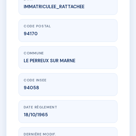
IMMATRICULEE_RATTACHEE
www.vme.plus/AC6835573
105 AVENUE GENERAL DE GAULLE
105 av du general de gaulle
94170 LE PERREUX SUR MARNE
CODE POSTAL
94170
COMMUNE
LE PERREUX SUR MARNE
CODE INSEE
94058
DATE RÈGLEMENT
18/10/1965
DERNIÈRE MODIF.