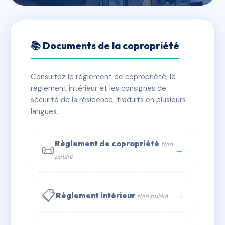
🇫🇷 RFRAC6835573
105 AVENUE GENERAL DE
📚 Documents de la copropriété
GAULLE
Consultez le règlement de copropriété, le
📍 105 av du general de gaulle 94170 LE PERREUX
règlement intérieur et les consignes de
SUR MARNE
sécurité de la résidence, traduits en plusieurs
✓ Immatriculée
langues.
🏠 39 lots
🏗 1 bâtiment(s)
📞 Contacter Syndic Digital
💬 WhatsApp
Règlement de copropriété
Non
📜
→
publié
✉ Email
📋
→
Règlement intérieur
Non publié