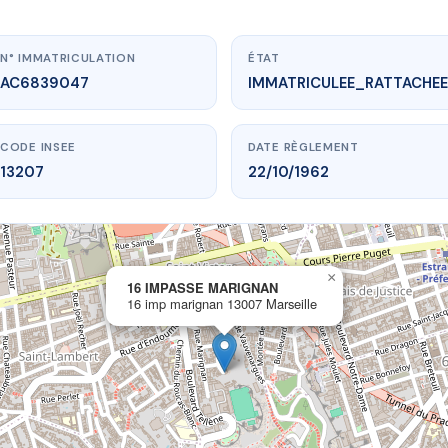
N° IMMATRICULATION
ÉTAT
AC6839047
IMMATRICULEE_RATTACHEE
CODE INSEE
DATE RÈGLEMENT
13207
22/10/1962
×
vme.plus/AC6839047
16 IMPASSE MARIGNAN
16 imp marignan 13007 Marseille
 IMPASSE MARIGNAN
 marignan
13007 Marseille