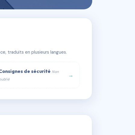
e, traduits en plusieurs langues.
Consignes de sécurité
Non
→
publié
web :
om