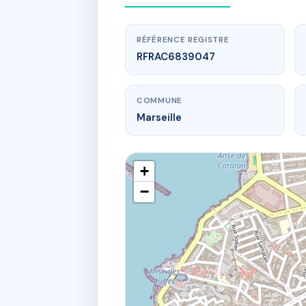
RÉFÉRENCE REGISTRE
RFRAC6839047
COMMUNE
Marseille
+
−
www.
16
16 imp