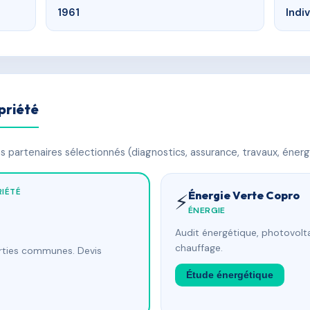
1961
Indi
priété
 partenaires sélectionnés (diagnostics, assurance, travaux, énerg
IÉTÉ
Énergie Verte Copro
⚡
ÉNERGIE
Audit énergétique, photovolta
chauffage.
arties communes. Devis
Étude énergétique