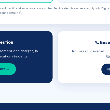
eul destinataire de vos coordonnées. Service de mise en relation Syndic Digital
confidentialité).
gestion
📞 Beso
uvrement des charges, la
Trouvez ou devenez un c
cation résidents.
Ré
ours →
N