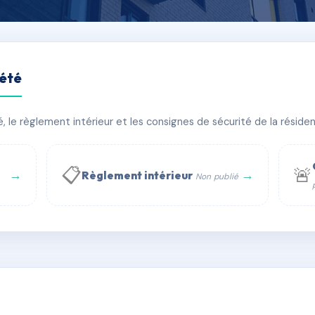
iété
ARIGNAN
le règlement intérieur et les consignes de sécurité de la résidenc
timent(s)
📋
🚨
→
→
Règlement intérieur
Non publié
 WhatsApp
✉ Email
té
rue Saint-Honoré, 75001 Paris - Tél. : +33 6 51 11 56 90 - 
AC6839047
🇫🇷
ww.syndic.digital - E-mail : syndic.digital@gmail.c