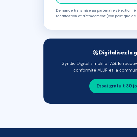
Demande transmise au partenaire sélectionné, s
rectification et d'effacement (voir politique de 
🚀 Digitalisez la 
Syndic Digital simplifie l'AG, le reco
conformité ALUR et la communi
Essai gratuit 30 j