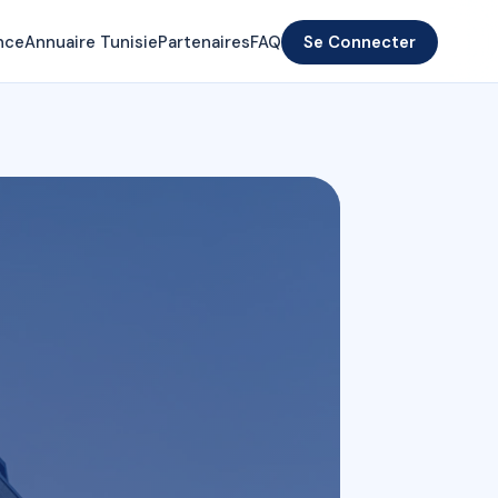
nce
Annuaire Tunisie
Partenaires
FAQ
Se Connecter