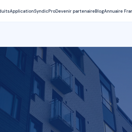
duits
Application
SyndicPro
Devenir partenaire
Blog
Annuaire Fra