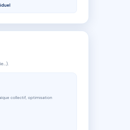
viduel
ie…).
ïque collectif, optimisation