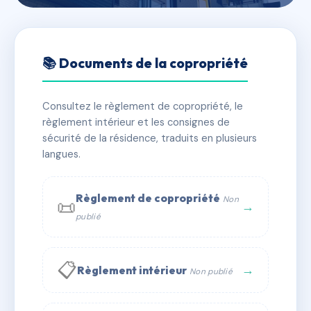
🇫🇷 RFRAC6839385
LES CLARINES - MS40264
📚 Documents de la copropriété
📍 53 RUE GOUR MARTEL MEAUDRE 38112 AUTRANS
MEAUDRE EN VERCORS
Consultez le règlement de copropriété, le
règlement intérieur et les consignes de
✓ Immatriculée
🏠 25 lots
🏗 4 bâtiment(s)
sécurité de la résidence, traduits en plusieurs
langues.
📞 Contacter Syndic Digital
💬 WhatsApp
Règlement de copropriété
Non
📜
✉ Email
→
publié
📋
→
Règlement intérieur
Non publié