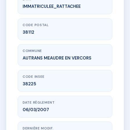
IMMATRICULEE_RATTACHEE
www.vme.plus/AC6839385
LES CLARINES - MS40264
53 Rue Gour Martel
38112 AUTRANS MEAUDRE EN VERCORS
CODE POSTAL
38112
COMMUNE
AUTRANS MEAUDRE EN VERCORS
CODE INSEE
38225
DATE RÈGLEMENT
06/03/2007
DERNIÈRE MODIF.