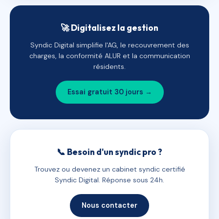
🚀 Digitalisez la gestion
Syndic Digital simplifie l'AG, le recouvrement des
charges, la conformité ALUR et la communication
résidents.
Essai gratuit 30 jours →
📞 Besoin d'un syndic pro ?
Trouvez ou devenez un cabinet syndic certifié
Syndic Digital. Réponse sous 24h.
Nous contacter