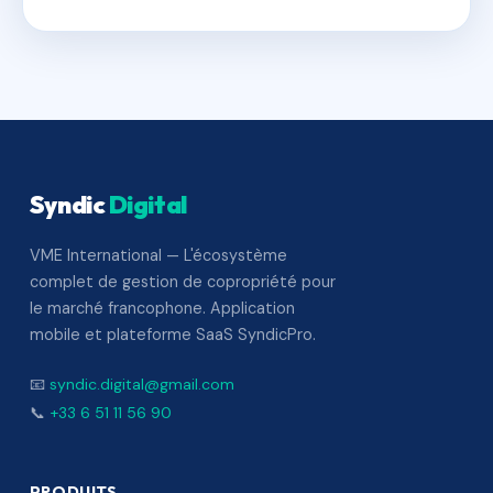
Syndic
Digital
VME International — L'écosystème
complet de gestion de copropriété pour
le marché francophone. Application
mobile et plateforme SaaS SyndicPro.
📧
syndic.digital@gmail.com
📞
+33 6 51 11 56 90
PRODUITS