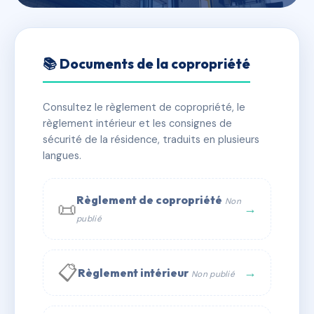
🇫🇷 RFRAC6840193
LA COMMANDERIE
📚 Documents de la copropriété
📍 55 bis-57 rue jean jaures 93220
Consultez le règlement de copropriété, le
✓ Immatriculée
🏠 100 lots
🏗 1 bâtiment(s)
règlement intérieur et les consignes de
sécurité de la résidence, traduits en plusieurs
langues.
📞 Contacter Syndic Digital
💬 WhatsApp
✉ Email
Règlement de copropriété
Non
📜
→
publié
📋
→
Règlement intérieur
Non publié