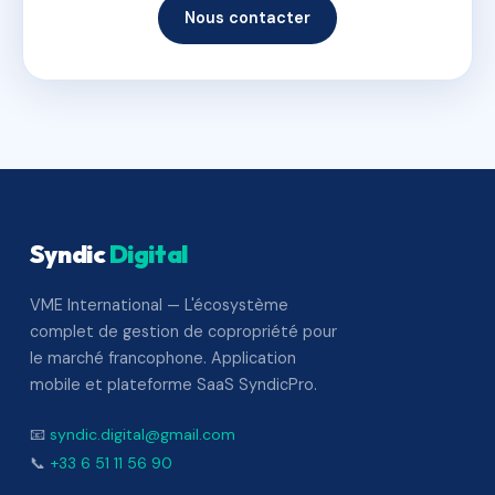
Nous contacter
Syndic
Digital
VME International — L'écosystème
complet de gestion de copropriété pour
le marché francophone. Application
mobile et plateforme SaaS SyndicPro.
📧
syndic.digital@gmail.com
📞
+33 6 51 11 56 90