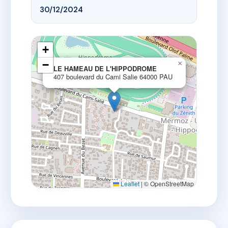
30/12/2024
+
−
×
LE HAMEAU DE L'HIPPODROME
407 boulevard du Cami Salie 64000 PAU
Leaflet
|
© OpenStreetMap