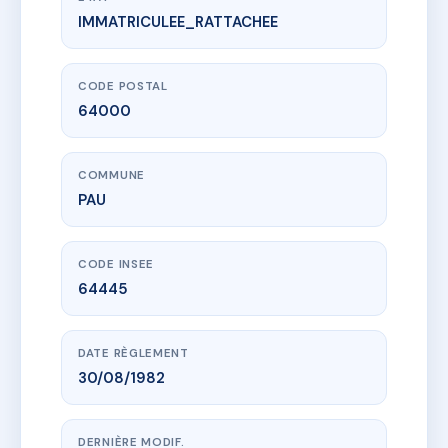
IMMATRICULEE_RATTACHEE
www.vme.plus/AC6841910
LE HAMEAU DE L'HIPPODROME
407 boulevard du Cami Salie
64000 PAU
CODE POSTAL
64000
COMMUNE
PAU
CODE INSEE
64445
DATE RÈGLEMENT
30/08/1982
DERNIÈRE MODIF.