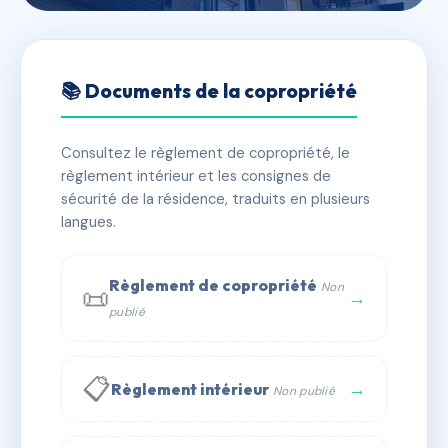
🇫🇷 RFRAC6841910
LE HAMEAU DE
📚 Documents de la copropriété
L'HIPPODROME
Consultez le règlement de copropriété, le
📍 407 boulevard du Cami Salie 64000 PAU
règlement intérieur et les consignes de
✓ Immatriculée
🏠 66 lots
🏗 1 bâtiment(s)
sécurité de la résidence, traduits en plusieurs
langues.
📞 Contacter Syndic Digital
💬 WhatsApp
Règlement de copropriété
Non
📜
✉ Email
→
publié
📋
→
Règlement intérieur
Non publié