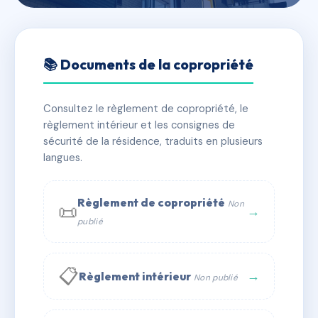
🇫🇷 RFRAC6842413
LE SIRIUS
📚 Documents de la copropriété
📍 7B r de la source 68790 MORSCHWILLER LE BAS
Consultez le règlement de copropriété, le
✓ Immatriculée
🏠 48 lots
🏗 3 bâtiment(s)
règlement intérieur et les consignes de
sécurité de la résidence, traduits en plusieurs
langues.
📞 Contacter Syndic Digital
💬 WhatsApp
✉ Email
Règlement de copropriété
Non
📜
→
publié
📋
→
Règlement intérieur
Non publié