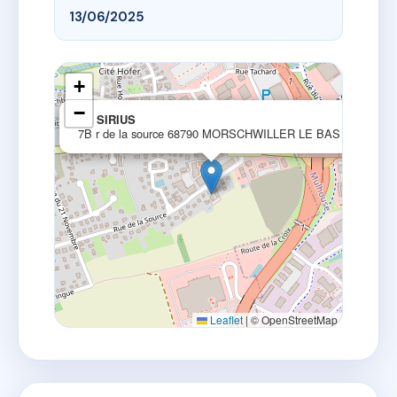
13/06/2025
+
−
×
LE SIRIUS
7B r de la source 68790 MORSCHWILLER LE BAS
Leaflet
|
© OpenStreetMap