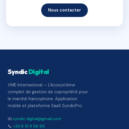
Nous contacter
Syndic
Digital
VME International — L'écosystème
complet de gestion de copropriété pour
le marché francophone. Application
mobile et plateforme SaaS SyndicPro.
📧
syndic.digital@gmail.com
📞
+33 6 51 11 56 90