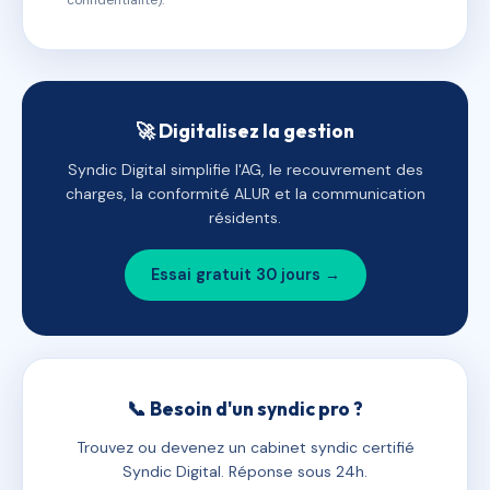
confidentialité).
🚀 Digitalisez la gestion
Syndic Digital simplifie l'AG, le recouvrement des
charges, la conformité ALUR et la communication
résidents.
Essai gratuit 30 jours →
📞 Besoin d'un syndic pro ?
Trouvez ou devenez un cabinet syndic certifié
Syndic Digital. Réponse sous 24h.