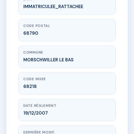
IMMATRICULEE_RATTACHEE
www.vme.plus/AC6842413
LE SIRIUS
7B r de la source
68790 MORSCHWILLER LE BAS
CODE POSTAL
68790
COMMUNE
MORSCHWILLER LE BAS
CODE INSEE
68218
DATE RÈGLEMENT
19/12/2007
DERNIÈRE MODIF.