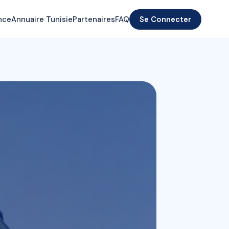
nce
Annuaire Tunisie
Partenaires
FAQ
Se Connecter