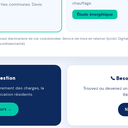
chauffage.
arties communes. Devis
Étude énergétique
eul destinataire de vos coordonnées. Service de mise en relation Syndic Digital
confidentialité).
gestion
📞 Beso
uvrement des charges, la
Trouvez ou devenez un c
cation résidents.
Ré
ours →
N