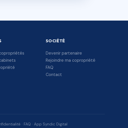
S
SOCIÉTÉ
copropriétés
Devenir partenaire
cabinets
Rejoindre ma copropriété
ropriété
FAQ
Contact
fidentialité
·
FAQ
·
App Syndic Digital