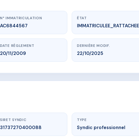
N° IMMATRICULATION
ÉTAT
AC6844567
IMMATRICULEE_RATTACHEE
DATE RÈGLEMENT
DERNIÈRE MODIF.
20/11/2009
22/10/2025
vme.plus/AC6844567
LE AUX OISEAUX II
'île aux oiseaux
80120 QUEND
SIRET SYNDIC
TYPE
31737270400088
Syndic professionnel