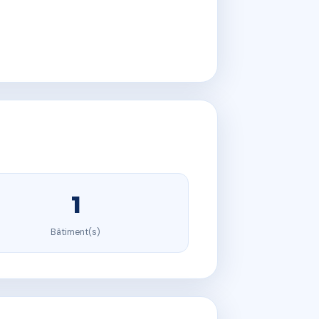
1
Bâtiment(s)