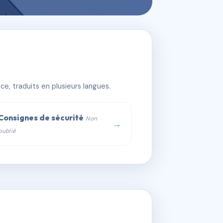
e, traduits en plusieurs langues.
Consignes de sécurité
Non
→
publié
web :
om