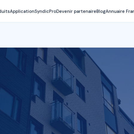
duits
Application
SyndicPro
Devenir partenaire
Blog
Annuaire Fra