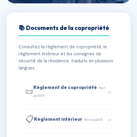
🇫🇷 RFRAC6847206
LE VERCORS - MS30577
📚 Documents de la copropriété
📍 41 RUE DU VERCORS 38250 VILLARD DE LANS
Consultez le règlement de copropriété, le
✓ Immatriculée
🏠 43 lots
🏗 2 bâtiment(s)
règlement intérieur et les consignes de
sécurité de la résidence, traduits en plusieurs
langues.
📞 Contacter Syndic Digital
💬 WhatsApp
✉ Email
Règlement de copropriété
Non
📜
→
publié
📋
→
Règlement intérieur
Non publié