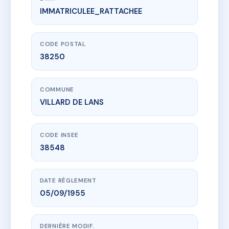
IMMATRICULEE_RATTACHEE
www.vme.plus/AC6847206
LE VERCORS - MS30577
41 Rue du Vercors
38250 VILLARD DE LANS
CODE POSTAL
38250
COMMUNE
VILLARD DE LANS
CODE INSEE
38548
DATE RÈGLEMENT
05/09/1955
DERNIÈRE MODIF.