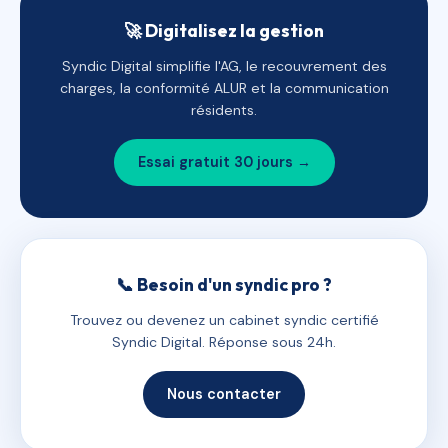
🚀 Digitalisez la gestion
Syndic Digital simplifie l'AG, le recouvrement des
charges, la conformité ALUR et la communication
résidents.
Essai gratuit 30 jours →
📞 Besoin d'un syndic pro ?
Trouvez ou devenez un cabinet syndic certifié
Syndic Digital. Réponse sous 24h.
Nous contacter