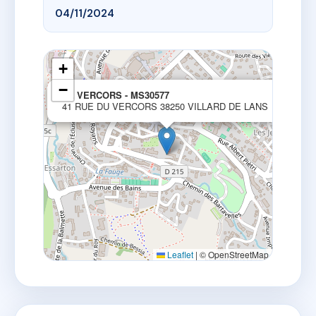
04/11/2024
+
−
×
LE VERCORS - MS30577
41 RUE DU VERCORS 38250 VILLARD DE LANS
Leaflet
|
© OpenStreetMap