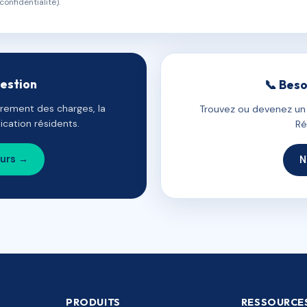
confidentialité).
gestion
📞 Beso
uvrement des charges, la
Trouvez ou devenez un c
cation résidents.
Ré
ours →
N
PRODUITS
RESSOURCE