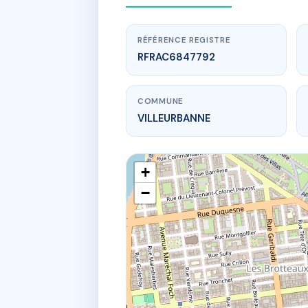
RÉFÉRENCE REGISTRE
RFRAC6847792
COMMUNE
VILLEURBANNE
+
−
w
13 Avenue A