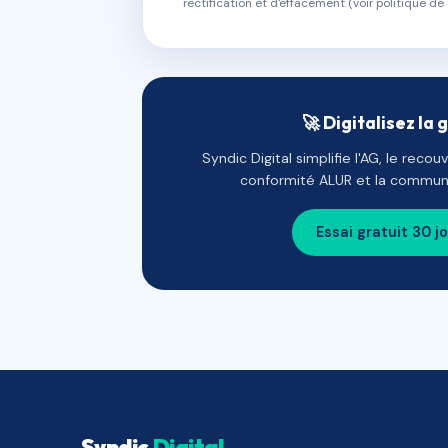
rectification et d'effacement (voir politique de 
🚀 Digitalisez la 
Syndic Digital simplifie l'AG, le reco
conformité ALUR et la communi
Essai gratuit 30 j
Syndic
Digital