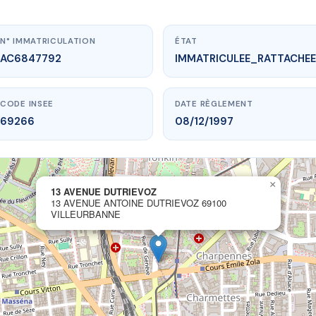
N° IMMATRICULATION
ÉTAT
AC6847792
IMMATRICULEE_RATTACHEE
CODE INSEE
DATE RÈGLEMENT
69266
08/12/1997
×
13 AVENUE DUTRIEVOZ
ww.vme.plus/AC6847792
13 AVENUE ANTOINE DUTRIEVOZ 69100
VILLEURBANNE
13 AVENUE DUTRIEVOZ
ntoine Dutriévoz
69100 VILLEURBANNE