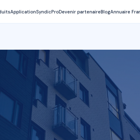
duits
Application
SyndicPro
Devenir partenaire
Blog
Annuaire Fra