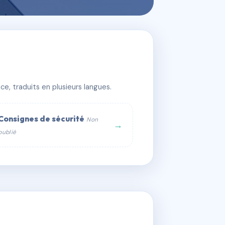
e, traduits en plusieurs langues.
Consignes de sécurité
Non
→
publié
web :
om