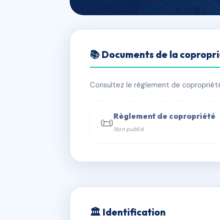
🇫🇷 RFRAC6847792
📚 Documents de la copropr
13 AVENUE DU
📍 13 AVENUE ANTOINE DUTRIEVOZ 
Consultez le règlement de copropriété, 
✓ Immatriculée
🏠 20 lots
🏗 1 
Règlement de copropriété
📜
Non publié
📞 Contacter Syndic Digital

Coproprié
229 
N°
w
🏛 Identification