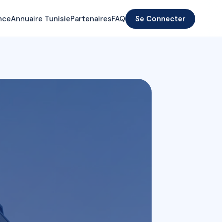
nce
Annuaire Tunisie
Partenaires
FAQ
Se Connecter