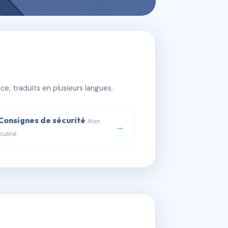
e, traduits en plusieurs langues.
Consignes de sécurité
Non
→
publié
web :
om