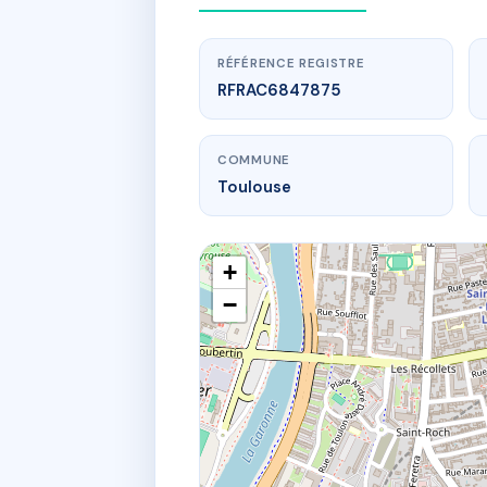
RÉFÉRENCE REGISTRE
RFRAC6847875
COMMUNE
Toulouse
+
−
www.
23 r jea