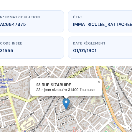
N° IMMATRICULATION
ÉTAT
AC6847875
IMMATRICULEE_RATTACHEE
CODE INSEE
DATE RÈGLEMENT
31555
01/01/1901
×
vme.plus/AC6847875
23 RUE SIZABUIRE
23 r jean sizabuire 31400 Toulouse
23 RUE SIZABUIRE
n sizabuire
31400 Toulouse