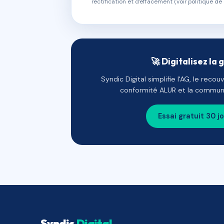
rectification et d'effacement (voir politique de 
🚀 Digitalisez la 
Syndic Digital simplifie l'AG, le reco
conformité ALUR et la communi
Essai gratuit 30 j
Syndic
Digital