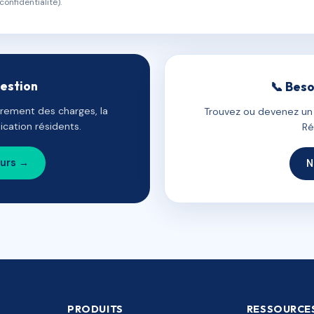
confidentialité).
gestion
📞 Beso
uvrement des charges, la
Trouvez ou devenez un c
cation résidents.
Ré
ours →
N
PRODUITS
RESSOURCE