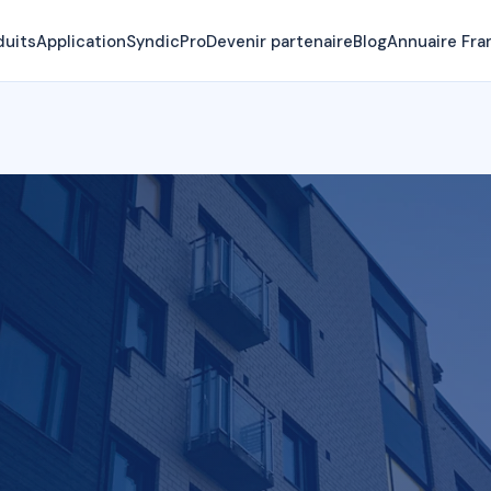
duits
Application
SyndicPro
Devenir partenaire
Blog
Annuaire Fra