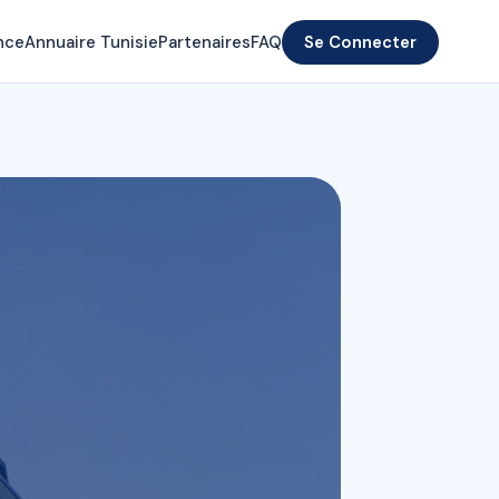
nce
Annuaire Tunisie
Partenaires
FAQ
Se Connecter