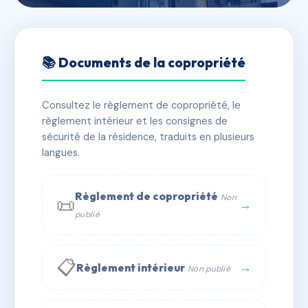
🇫🇷 RFRAC6850572
28 ALSACE LORRAINE
📚 Documents de la copropriété
📍 28 r alsace-lorraine 86000 Poitiers
Consultez le règlement de copropriété, le
✓ Immatriculée
🏠 4 lots
🏗 1 bâtiment(s)
règlement intérieur et les consignes de
sécurité de la résidence, traduits en plusieurs
langues.
📞 Contacter Syndic Digital
💬 WhatsApp
✉ Email
Règlement de copropriété
Non
📜
→
publié
📋
→
Règlement intérieur
Non publié