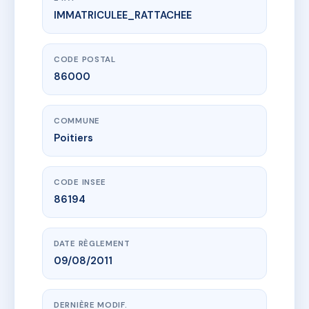
IMMATRICULEE_RATTACHEE
www.vme.plus/AC6850572
28 ALSACE LORRAINE
28 r alsace-lorraine
86000 Poitiers
CODE POSTAL
86000
COMMUNE
Poitiers
CODE INSEE
86194
DATE RÈGLEMENT
09/08/2011
DERNIÈRE MODIF.