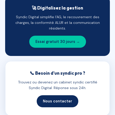
🚀 Digitalisez la gestion
Syndic Digital simplifie l'AG, le recouvrement des
charges, la conformité ALUR et la communication
résidents.
Essai gratuit 30 jours →
📞 Besoin d'un syndic pro ?
Trouvez ou devenez un cabinet syndic certifié
Syndic Digital. Réponse sous 24h.
Nous contacter