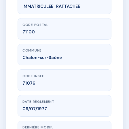
IMMATRICULEE_RATTACHEE
www.vme.plus/AC6853394
43 - 45 Rue des places
43 r des places
71100 Chalon-sur-Saône
CODE POSTAL
71100
COMMUNE
Chalon-sur-Saône
CODE INSEE
71076
DATE RÈGLEMENT
09/07/1977
DERNIÈRE MODIF.