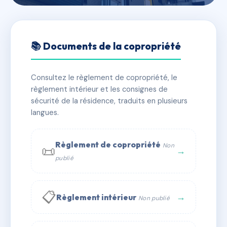
🇫🇷 RFRAC6853394
43 - 45 Rue des places
📚 Documents de la copropriété
📍 43 r des places 71100 Chalon-sur-Saône
Consultez le règlement de copropriété, le
✓ Immatriculée
🏠 56 lots
🏗 1 bâtiment(s)
règlement intérieur et les consignes de
sécurité de la résidence, traduits en plusieurs
langues.
📞 Contacter Syndic Digital
💬 WhatsApp
✉ Email
Règlement de copropriété
Non
📜
→
publié
📋
→
Règlement intérieur
Non publié