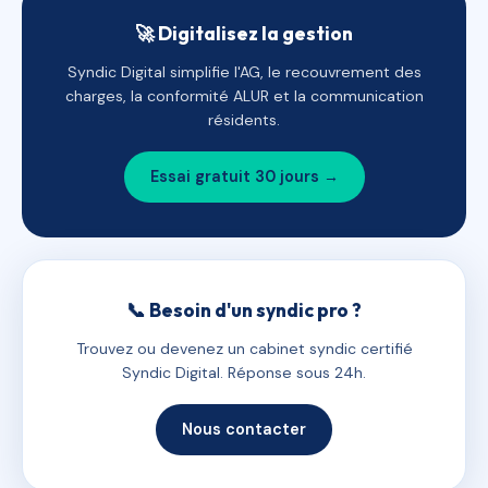
🚀 Digitalisez la gestion
Syndic Digital simplifie l'AG, le recouvrement des
charges, la conformité ALUR et la communication
résidents.
Essai gratuit 30 jours →
📞 Besoin d'un syndic pro ?
Trouvez ou devenez un cabinet syndic certifié
Syndic Digital. Réponse sous 24h.
Nous contacter