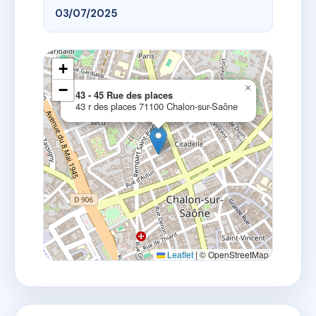
03/07/2025
+
−
×
43 - 45 Rue des places
43 r des places 71100 Chalon-sur-Saône
Leaflet
|
© OpenStreetMap