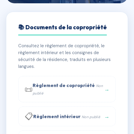
🇫🇷 RFRAC6854954
LE MILLENIUM BAT. E
📚 Documents de la copropriété
📍 1 imp de l'orme 57240 HAYANGE
Consultez le règlement de copropriété, le
✓ Immatriculée
🏠 14 lots
🏗 1 bâtiment(s)
règlement intérieur et les consignes de
sécurité de la résidence, traduits en plusieurs
langues.
📞 Contacter Syndic Digital
💬 WhatsApp
✉ Email
Règlement de copropriété
Non
📜
→
publié
📋
→
Règlement intérieur
Non publié