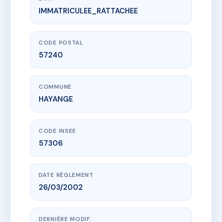
IMMATRICULEE_RATTACHEE
www.vme.plus/AC6854954
LE MILLENIUM BAT. E
1 imp de l'orme
57240 HAYANGE
CODE POSTAL
57240
COMMUNE
HAYANGE
CODE INSEE
57306
DATE RÈGLEMENT
26/03/2002
DERNIÈRE MODIF.