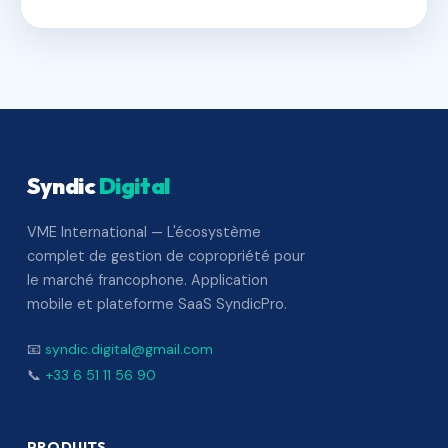
Syndic
Digital
VME International — L'écosystème
complet de gestion de copropriété pour
le marché francophone. Application
mobile et plateforme SaaS SyndicPro.
📧
syndic.digital@gmail.com
📞
+33 6 51 11 56 90
PRODUITS