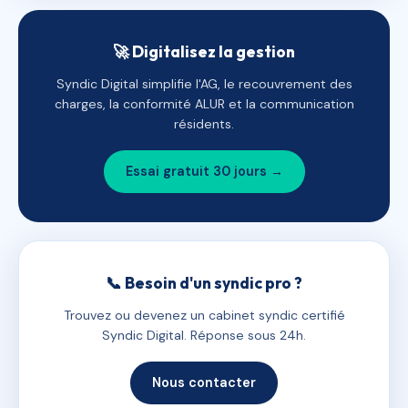
🚀 Digitalisez la gestion
Syndic Digital simplifie l'AG, le recouvrement des
charges, la conformité ALUR et la communication
résidents.
Essai gratuit 30 jours →
📞 Besoin d'un syndic pro ?
Trouvez ou devenez un cabinet syndic certifié
Syndic Digital. Réponse sous 24h.
Nous contacter