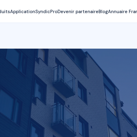
duits
Application
SyndicPro
Devenir partenaire
Blog
Annuaire Fra