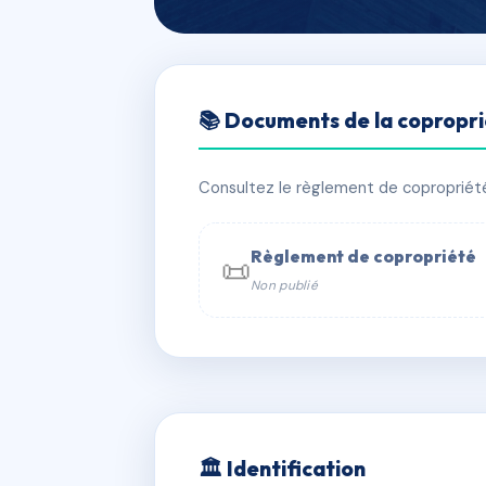
🇫🇷 RFRAC6856694
📚 Documents de la copropr
G1230 - GLAN
📍 11 r ampere 42000 Saint-Étienne
Consultez le règlement de copropriété, 
✓ Immatriculée
🏠 211 lots
🏗 4 
Règlement de copropriété
📜
Non publié
📞 Contacter Syndic Digital

Coproprié
229 
N°
w
🏛 Identification