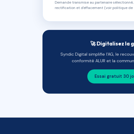
Demande transmise au partenaire sélectionné, s
rectification et d'effacement (voir politique de 
🚀 Digitalisez la 
Syndic Digital simplifie l'AG, le reco
conformité ALUR et la communi
Essai gratuit 30 j