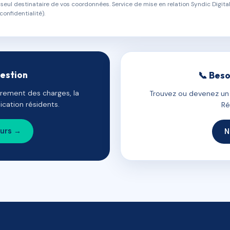
eul destinataire de vos coordonnées. Service de mise en relation Syndic Digital
confidentialité).
gestion
📞 Beso
uvrement des charges, la
Trouvez ou devenez un c
cation résidents.
Ré
ours →
N