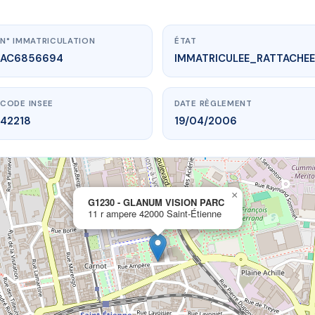
N° IMMATRICULATION
ÉTAT
AC6856694
IMMATRICULEE_RATTACHEE
CODE INSEE
DATE RÈGLEMENT
42218
19/04/2006
×
vme.plus/AC6856694
G1230 - GLANUM VISION PARC
11 r ampere 42000 Saint-Étienne
- GLANUM VISION PARC
pere
42000 Saint-Étienne