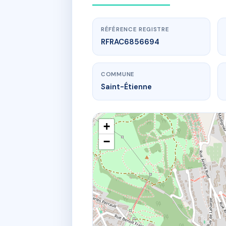
RÉFÉRENCE REGISTRE
RFRAC6856694
COMMUNE
Saint-Étienne
+
−
www.
G1230 
11 r am