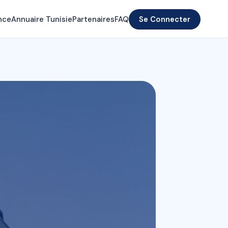
nce
Annuaire Tunisie
Partenaires
FAQ
Se Connecter