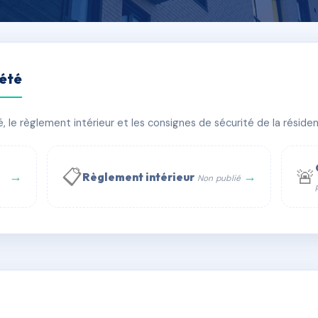
iété
UM VISION PARC
le règlement intérieur et les consignes de sécurité de la résidenc
bâtiment(s)
📋
🚨
→
→
Règlement intérieur
Non publié
 WhatsApp
✉ Email
té
rue Saint-Honoré, 75001 Paris - Tél. : +33 6 51 11 56 90 - 
AC6856694
🇫🇷
ww.syndic.digital - E-mail : syndic.digital@gmail.c