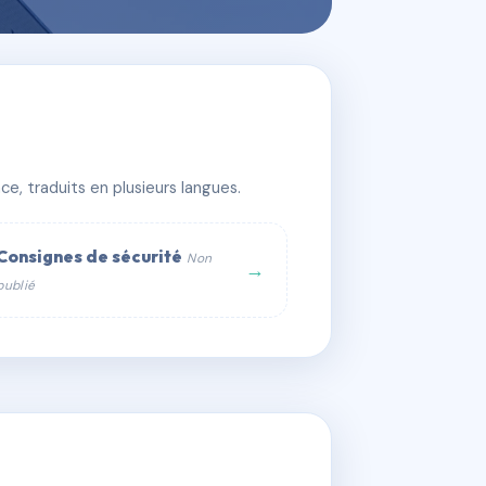
e, traduits en plusieurs langues.
Consignes de sécurité
Non
→
publié
web :
om