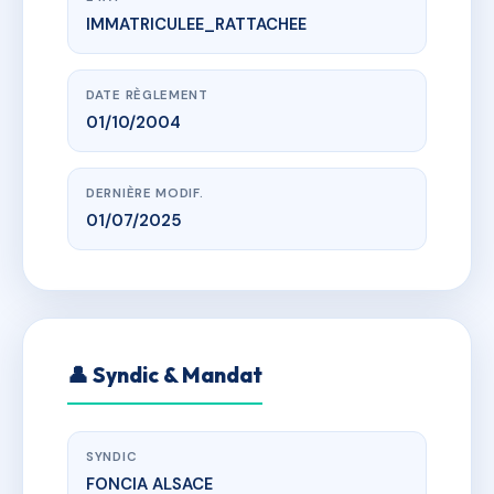
IMMATRICULEE_RATTACHEE
www.vme.plus/AC6857353
LE CASTEL II
13-15-17-19-20-21-23 rue de Marbach 68420
HERRLISHEIM PRES COLMAR
DATE RÈGLEMENT
01/10/2004
DERNIÈRE MODIF.
01/07/2025
👤 Syndic & Mandat
SYNDIC
FONCIA ALSACE