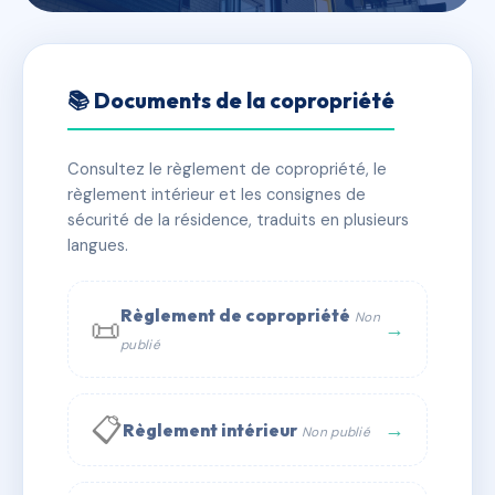
🇫🇷 RFRAC6857353
LE CASTEL II
📚 Documents de la copropriété
📍 13-15-17-19-20-21-23 rue de Marbach 68420
HERRLISHEIM PRES COLMAR
Consultez le règlement de copropriété, le
règlement intérieur et les consignes de
✓ Immatriculée
🏠 31 lots
🏗 1 bâtiment(s)
sécurité de la résidence, traduits en plusieurs
langues.
📞 Contacter Syndic Digital
💬 WhatsApp
Règlement de copropriété
Non
📜
✉ Email
→
publié
📋
→
Règlement intérieur
Non publié