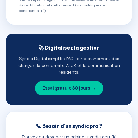
de rectification et d'effacement (voir politique de
confidentialité).
🚀 Digitalisez la gestion
Syndic Digital simplifie l'AG, le recouvrement des
charges, la conformité ALUR et la communication
résidents.
Essai gratuit 30 jours →
📞 Besoin d'un syndic pro ?
Trouvez ou devenez un cabinet syndic certifié