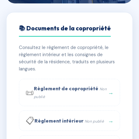
🇫🇷 RFRAC6858344
RESIDENCE COTE JARDIN
📚 Documents de la copropriété
📍 4 r olivier messiaen 75013 Paris
Consultez le règlement de copropriété, le
✓ Immatriculée
🏠 131 lots
🏗 1 bâtiment(s)
règlement intérieur et les consignes de
sécurité de la résidence, traduits en plusieurs
langues.
📞 Contacter Syndic Digital
💬 WhatsApp
✉ Email
Règlement de copropriété
Non
📜
→
publié
📋
→
Règlement intérieur
Non publié