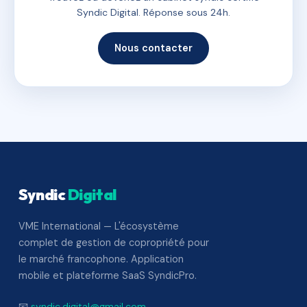
Syndic Digital. Réponse sous 24h.
Nous contacter
Syndic
Digital
VME International — L'écosystème
complet de gestion de copropriété pour
le marché francophone. Application
mobile et plateforme SaaS SyndicPro.
📧
syndic.digital@gmail.com