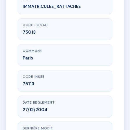
IMMATRICULEE_RATTACHEE
www.vme.plus/AC6858344
RESIDENCE COTE JARDIN
4 Rue Olivier Messiaen
75013 Paris
CODE POSTAL
75013
COMMUNE
Paris
CODE INSEE
75113
DATE RÈGLEMENT
27/12/2004
DERNIÈRE MODIF.