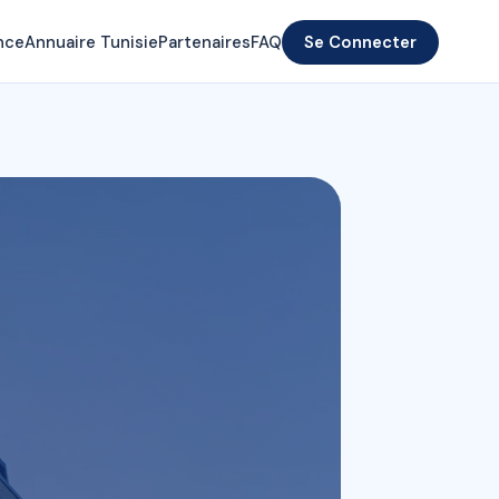
nce
Annuaire Tunisie
Partenaires
FAQ
Se Connecter