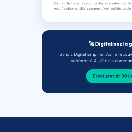
Demande transmise au partenaire sélectionné, s
rectification et d'effacement (voir politique de 
🚀 Digitalisez la 
Syndic Digital simplifie l'AG, le reco
conformité ALUR et la communi
Essai gratuit 30 j