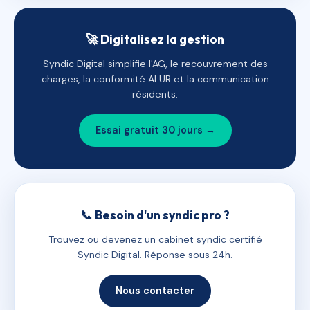
🚀 Digitalisez la gestion
Syndic Digital simplifie l'AG, le recouvrement des
charges, la conformité ALUR et la communication
résidents.
Essai gratuit 30 jours →
📞 Besoin d'un syndic pro ?
Trouvez ou devenez un cabinet syndic certifié
Syndic Digital. Réponse sous 24h.
Nous contacter