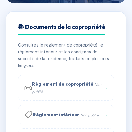
🇫🇷 RFRAC6859250
9 CHEMIN DES PRIMEURS
📚 Documents de la copropriété
📍 9 che des primeurs 68000 COLMAR
Consultez le règlement de copropriété, le
✓ Immatriculée
🏠 17 lots
🏗 1 bâtiment(s)
règlement intérieur et les consignes de
sécurité de la résidence, traduits en plusieurs
langues.
📞 Contacter Syndic Digital
💬 WhatsApp
✉ Email
Règlement de copropriété
Non
📜
→
publié
📋
→
Règlement intérieur
Non publié