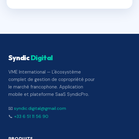
Syndic
Digital
VME International — L'écosystème
complet de gestion de copropriété pour
le marché francophone. Application
mobile et plateforme SaaS SyndicPro.
📧
syndic.digital@gmail.com
📞
+33 6 51 11 56 90
PRODUITS