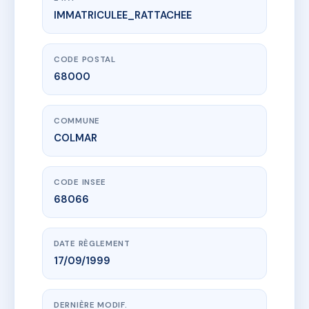
IMMATRICULEE_RATTACHEE
www.vme.plus/AC6859250
9 CHEMIN DES PRIMEURS
9 che des primeurs
68000 COLMAR
CODE POSTAL
68000
COMMUNE
COLMAR
CODE INSEE
68066
DATE RÈGLEMENT
17/09/1999
DERNIÈRE MODIF.