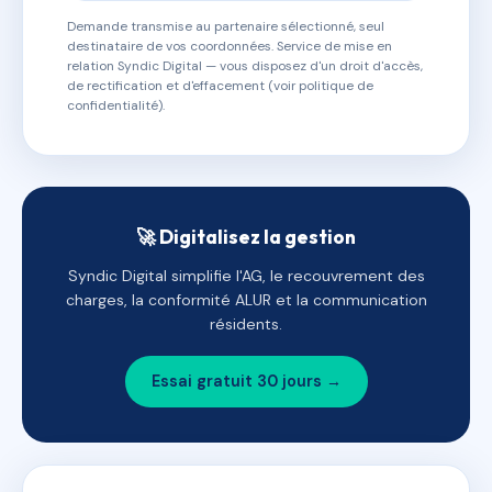
Demande transmise au partenaire sélectionné, seul
destinataire de vos coordonnées. Service de mise en
relation Syndic Digital — vous disposez d'un droit d'accès,
de rectification et d'effacement (voir politique de
confidentialité).
🚀 Digitalisez la gestion
Syndic Digital simplifie l'AG, le recouvrement des
charges, la conformité ALUR et la communication
résidents.
Essai gratuit 30 jours →