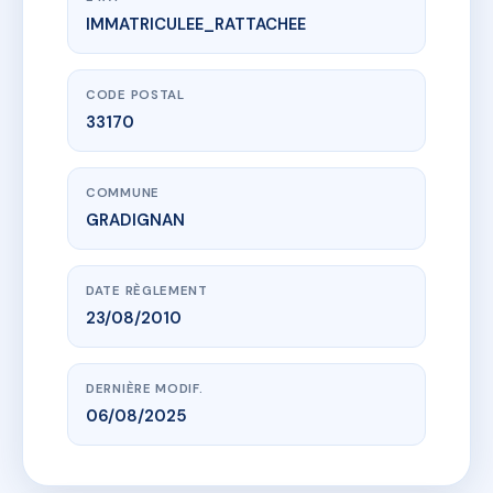
IMMATRICULEE_RATTACHEE
www.vme.plus/AC6860639
SDC LES ADRYADES BAT A / CEDRES
RUE DE LA CROIX DE MONJOUS
33170 GRADIGNAN
CODE POSTAL
33170
COMMUNE
GRADIGNAN
DATE RÈGLEMENT
23/08/2010
DERNIÈRE MODIF.
06/08/2025