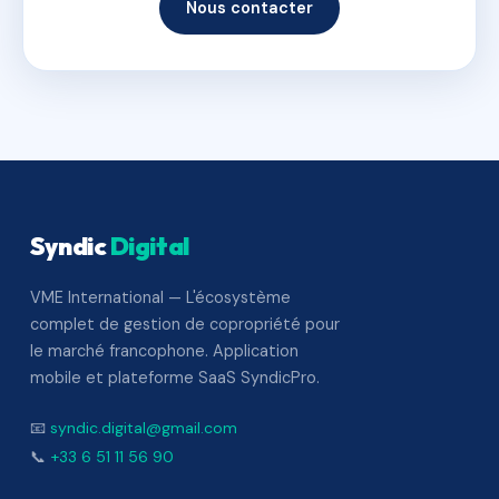
Nous contacter
Syndic
Digital
VME International — L'écosystème
complet de gestion de copropriété pour
le marché francophone. Application
mobile et plateforme SaaS SyndicPro.
📧
syndic.digital@gmail.com
📞
+33 6 51 11 56 90