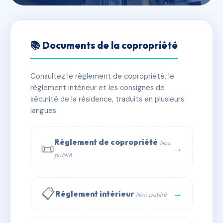
🇫🇷 RFRAC6861884
LES PORTES DE VILLEJUIF /
📚 Documents de la copropriété
APPT
Consultez le règlement de copropriété, le
📍 25 r des guipons 94800 Villejuif
règlement intérieur et les consignes de
✓ Immatriculée
🏠 156 lots
🏗 2 bâtiment(s)
sécurité de la résidence, traduits en plusieurs
langues.
📞 Contacter Syndic Digital
💬 WhatsApp
Règlement de copropriété
Non
📜
✉ Email
→
publié
📋
→
Règlement intérieur
Non publié