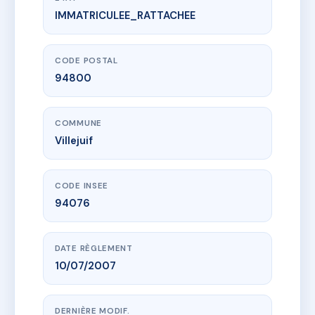
IMMATRICULEE_RATTACHEE
www.vme.plus/AC6861884
LES PORTES DE VILLEJUIF / APPT
25 r des guipons
94800 Villejuif
CODE POSTAL
94800
COMMUNE
Villejuif
CODE INSEE
94076
DATE RÈGLEMENT
10/07/2007
DERNIÈRE MODIF.