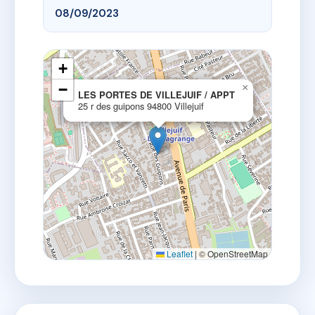
08/09/2023
+
−
×
LES PORTES DE VILLEJUIF / APPT
25 r des guipons 94800 Villejuif
Leaflet
|
© OpenStreetMap