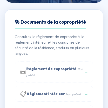
🇫🇷 RFRAC6862122
198 RESIDENCE L'ORENETA
📚 Documents de la copropriété
CERET
Consultez le règlement de copropriété, le
📍 56 r saint-ferreol 66400 Céret
règlement intérieur et les consignes de
✓ Immatriculée
🏠 10 lots
🏗 1 bâtiment(s)
sécurité de la résidence, traduits en plusieurs
langues.
📞 Contacter Syndic Digital
💬 WhatsApp
Règlement de copropriété
Non
📜
✉ Email
→
publié
📋
→
Règlement intérieur
Non publié