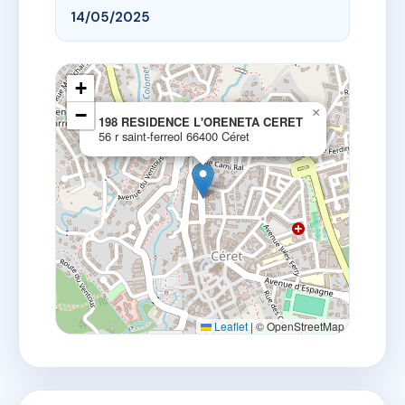
14/05/2025
+
−
×
198 RESIDENCE L'ORENETA CERET
56 r saint-ferreol 66400 Céret
Leaflet
|
© OpenStreetMap