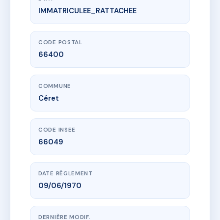
IMMATRICULEE_RATTACHEE
www.vme.plus/AC6862122
198 RESIDENCE L'ORENETA CERET
56 r saint-ferreol
66400 Céret
CODE POSTAL
66400
COMMUNE
Céret
CODE INSEE
66049
DATE RÈGLEMENT
09/06/1970
DERNIÈRE MODIF.