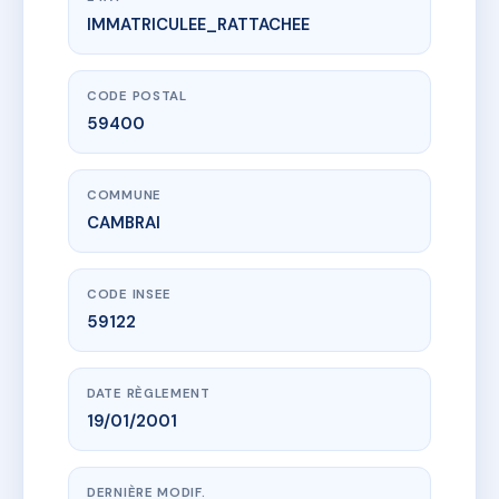
IMMATRICULEE_RATTACHEE
www.vme.plus/AC6865927
RESIDENCE DU CENTRE
23 bd faidherbe
59400 CAMBRAI
CODE POSTAL
59400
COMMUNE
CAMBRAI
CODE INSEE
59122
DATE RÈGLEMENT
19/01/2001
DERNIÈRE MODIF.