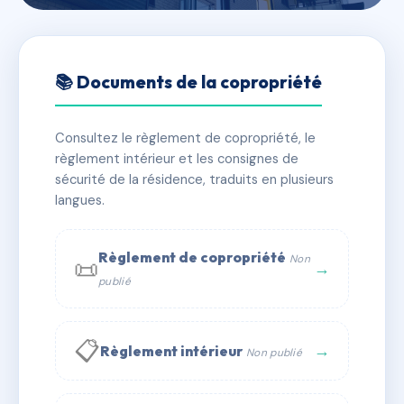
🇫🇷 RFRAC6865927
RESIDENCE DU CENTRE
📚 Documents de la copropriété
📍 23 bd faidherbe 59400 CAMBRAI
Consultez le règlement de copropriété, le
✓ Immatriculée
🏠 28 lots
🏗 1 bâtiment(s)
règlement intérieur et les consignes de
sécurité de la résidence, traduits en plusieurs
langues.
📞 Contacter Syndic Digital
💬 WhatsApp
✉ Email
Règlement de copropriété
Non
📜
→
publié
📋
→
Règlement intérieur
Non publié