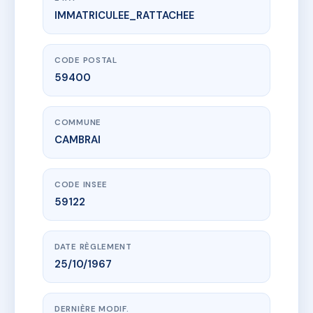
IMMATRICULEE_RATTACHEE
www.vme.plus/AC6867170
MARIE-LAZARE
7 r saint-lazare
59400 CAMBRAI
CODE POSTAL
59400
COMMUNE
CAMBRAI
CODE INSEE
59122
DATE RÈGLEMENT
25/10/1967
DERNIÈRE MODIF.