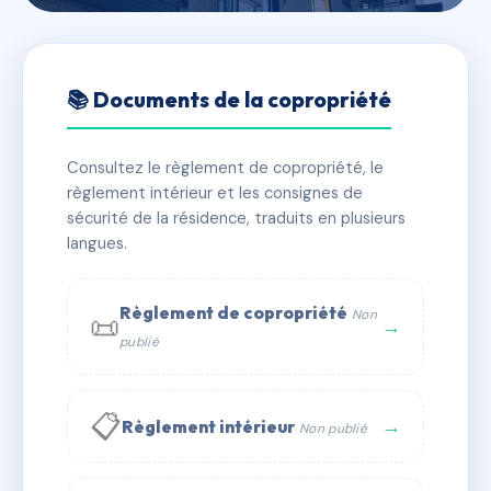
🇫🇷 RFRAC6867170
MARIE-LAZARE
📚 Documents de la copropriété
📍 7 r saint-lazare 59400 CAMBRAI
Consultez le règlement de copropriété, le
✓ Immatriculée
🏠 42 lots
🏗 1 bâtiment(s)
règlement intérieur et les consignes de
sécurité de la résidence, traduits en plusieurs
langues.
📞 Contacter Syndic Digital
💬 WhatsApp
✉ Email
Règlement de copropriété
Non
📜
→
publié
📋
→
Règlement intérieur
Non publié