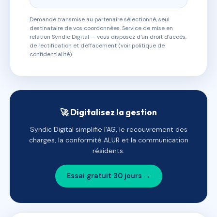
Demande transmise au partenaire sélectionné, seul
destinataire de vos coordonnées. Service de mise en
relation Syndic Digital — vous disposez d'un droit d'accès,
de rectification et d'effacement (voir politique de
confidentialité).
🚀 Digitalisez la gestion
Syndic Digital simplifie l'AG, le recouvrement des
charges, la conformité ALUR et la communication
résidents.
Essai gratuit 30 jours →