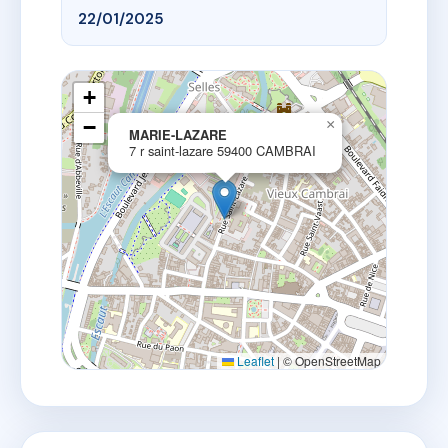
22/01/2025
+
−
×
MARIE-LAZARE
7 r saint-lazare 59400 CAMBRAI
Leaflet
|
© OpenStreetMap