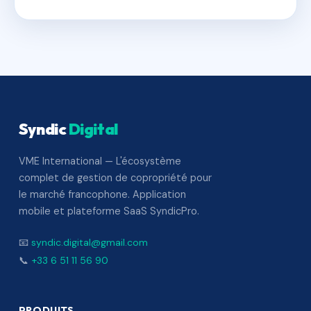
Syndic
Digital
VME International — L'écosystème
complet de gestion de copropriété pour
le marché francophone. Application
mobile et plateforme SaaS SyndicPro.
📧
syndic.digital@gmail.com
📞
+33 6 51 11 56 90
PRODUITS