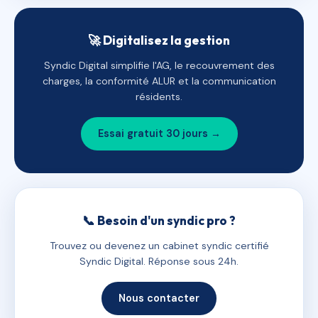
🚀 Digitalisez la gestion
Syndic Digital simplifie l'AG, le recouvrement des
charges, la conformité ALUR et la communication
résidents.
Essai gratuit 30 jours →
📞 Besoin d'un syndic pro ?
Trouvez ou devenez un cabinet syndic certifié
Syndic Digital. Réponse sous 24h.
Nous contacter