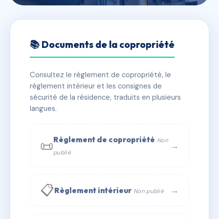
🇫🇷 RFRAC6867337
LA MURIE
📚 Documents de la copropriété
📍 3T r bellavoine 78230 Le Pecq
Consultez le règlement de copropriété, le
✓ Immatriculée
🏠 25 lots
🏗 1 bâtiment(s)
règlement intérieur et les consignes de
sécurité de la résidence, traduits en plusieurs
langues.
📞 Contacter Syndic Digital
💬 WhatsApp
✉ Email
Règlement de copropriété
Non
📜
→
publié
📋
→
Règlement intérieur
Non publié