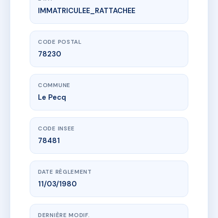
IMMATRICULEE_RATTACHEE
www.vme.plus/AC6867337
LA MURIE
3T r bellavoine
78230 Le Pecq
CODE POSTAL
78230
COMMUNE
Le Pecq
CODE INSEE
78481
DATE RÈGLEMENT
11/03/1980
DERNIÈRE MODIF.