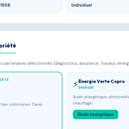
1958
Individuel
priété
 partenaires sélectionnés (diagnostics, assurance, travaux, énerg
IÉTÉ
Énergie Verte Copro
⚡
ÉNERGIE
Audit énergétique, photovolta
chauffage.
arties communes. Devis
Étude énergétique