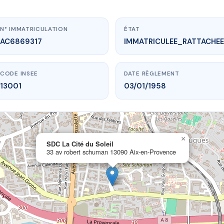
N° IMMATRICULATION
ÉTAT
AC6869317
IMMATRICULEE_RATTACHEE
CODE INSEE
DATE RÈGLEMENT
13001
03/01/1958
×
w.vme.plus/AC6869317
SDC La Cité du Soleil
33 av robert schuman 13090 Aix-en-Provence
SDC La Cité du Soleil
t schuman
13090 Aix-en-Provence