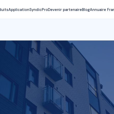
duits
Application
SyndicPro
Devenir partenaire
Blog
Annuaire Fra