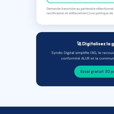
Demande transmise au partenaire sélectionné, s
rectification et d'effacement (voir politique de 
🚀 Digitalisez la 
Syndic Digital simplifie l'AG, le reco
conformité ALUR et la communi
Essai gratuit 30 j