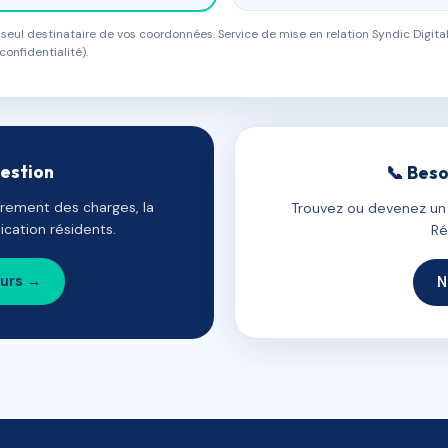
eul destinataire de vos coordonnées. Service de mise en relation Syndic Digital
confidentialité).
gestion
📞 Beso
uvrement des charges, la
Trouvez ou devenez un c
cation résidents.
Ré
ours →
N