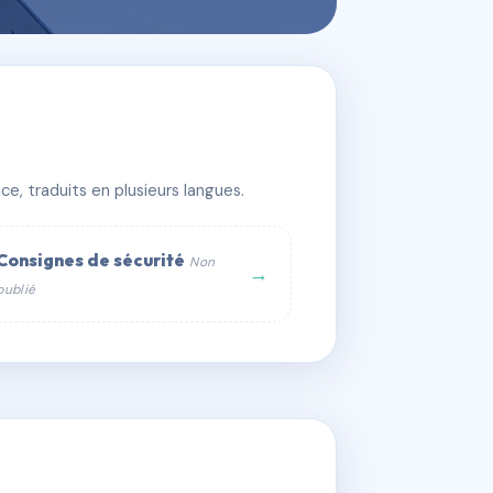
e, traduits en plusieurs langues.
Consignes de sécurité
Non
→
publié
web :
om