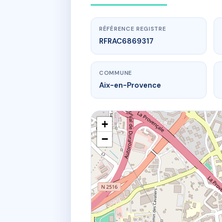
RÉFÉRENCE REGISTRE
RFRAC6869317
COMMUNE
Aix-en-Provence
+
−
ww
33 av rober