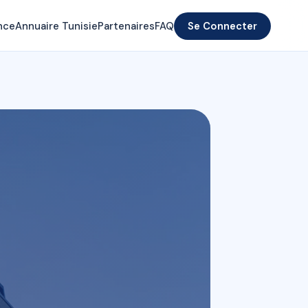
nce
Annuaire Tunisie
Partenaires
FAQ
Se Connecter