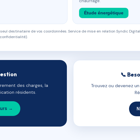
chauffage.
Étude énergétique
eul destinataire de vos coordonnées. Service de mise en relation Syndic Digital
confidentialité).
gestion
📞 Beso
uvrement des charges, la
Trouvez ou devenez un c
cation résidents.
Ré
ours →
N