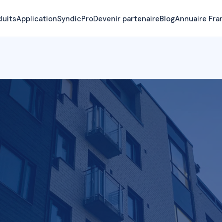
duits
Application
SyndicPro
Devenir partenaire
Blog
Annuaire Fra