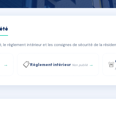
iété
 PARIS 91120 PALAISEAU
le règlement intérieur et les consignes de sécurité de la résidenc
âtiment(s)
📋
🚨
→
→
Règlement intérieur
Non publié
 WhatsApp
✉ Email
té
rue Saint-Honoré, 75001 Paris - Tél. : +33 6 51 11 56 90 - 
AC7465453
🇫🇷
ww.syndic.digital - E-mail : syndic.digital@gmail.c