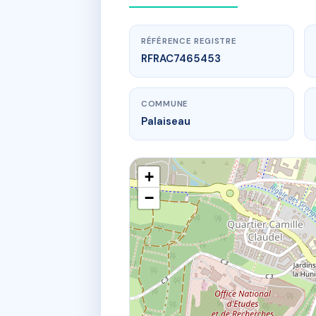
RÉFÉRENCE REGISTRE
RFRAC7465453
COMMUNE
Palaiseau
+
−
www.
SDC 71 RU
71 r 