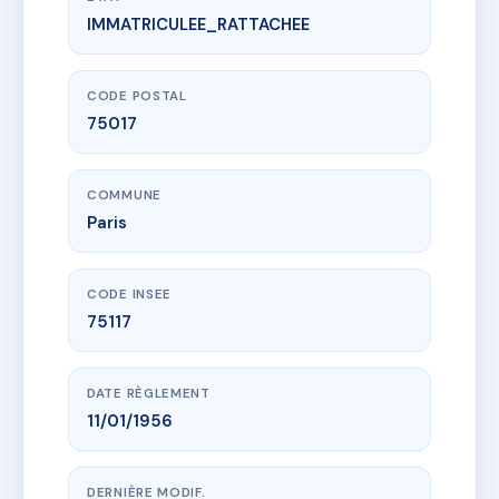
IMMATRICULEE_RATTACHEE
www.vme.plus/AC7601578
SDC 64 SAUFFROY
64 r sauffroy
75017 Paris
CODE POSTAL
75017
COMMUNE
Paris
CODE INSEE
75117
DATE RÈGLEMENT
11/01/1956
DERNIÈRE MODIF.