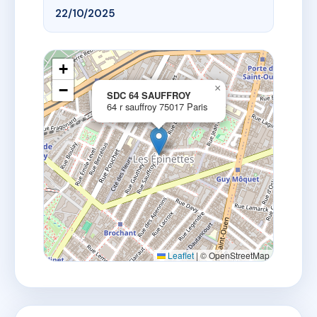
22/10/2025
+
−
×
SDC 64 SAUFFROY
64 r sauffroy 75017 Paris
Leaflet
|
© OpenStreetMap