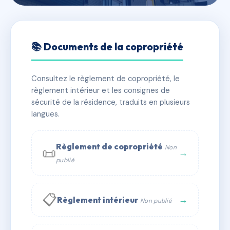
🇫🇷 RFRAC7601578
SDC 64 SAUFFROY
📚 Documents de la copropriété
📍 64 r sauffroy 75017 Paris
Consultez le règlement de copropriété, le
✓ Immatriculée
🏠 42 lots
🏗 1 bâtiment(s)
règlement intérieur et les consignes de
sécurité de la résidence, traduits en plusieurs
langues.
📞 Contacter Syndic Digital
💬 WhatsApp
✉ Email
Règlement de copropriété
Non
📜
→
publié
📋
→
Règlement intérieur
Non publié