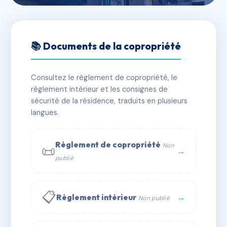
🇫🇷 RFRAC7698020
VILLA DES REMPARTS
📚 Documents de la copropriété
📍 1 r victor hugo 40000 Mont-de-Marsan
Consultez le règlement de copropriété, le
✓ Immatriculée
🏠 4 lots
🏗 1 bâtiment(s)
règlement intérieur et les consignes de
sécurité de la résidence, traduits en plusieurs
langues.
📞 Contacter Syndic Digital
💬 WhatsApp
✉ Email
Règlement de copropriété
Non
📜
→
publié
📋
→
Règlement intérieur
Non publié