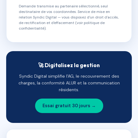
Demande transmise au partenaire sélectionné, seul
destinataire de vos coordonnées. Service de mise en
relation Syndic Digital — vous disposez d'un droit d'accès,
de rectification et d'effacement (voir politique de
confidentialité).
🚀 Digitalisez la gestion
Syndic Digital simplifie l'AG, le recouvrement des
charges, la conformité ALUR et la communication
résidents.
Essai gratuit 30 jours →