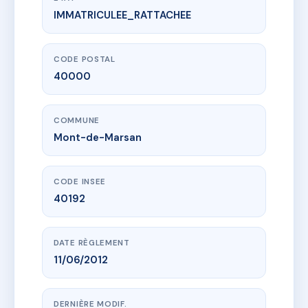
IMMATRICULEE_RATTACHEE
www.vme.plus/AC7698020
VILLA DES REMPARTS
1 r victor hugo
40000 Mont-de-Marsan
CODE POSTAL
40000
COMMUNE
Mont-de-Marsan
CODE INSEE
40192
DATE RÈGLEMENT
11/06/2012
DERNIÈRE MODIF.